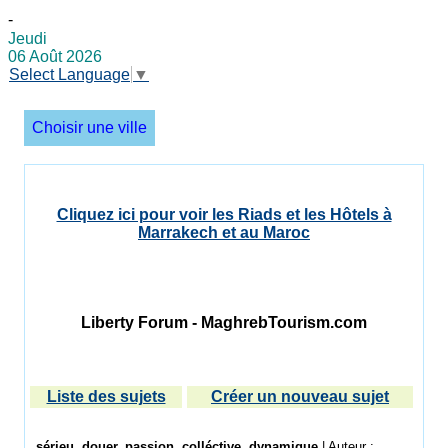
-
Jeudi
06 Août 2026
Select Language
▼
Choisir une ville
Cliquez ici pour voir les Riads et les Hôtels à
Marrakech et au Maroc
Liberty Forum - MaghrebTourism.com
Liste des sujets
Créer un nouveau sujet
sérieu, douer, passion, colléctive, dynamique
| Auteur :