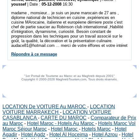
youssef
| Date :
05-12-2008
16:30
madame , monsieur... je suis un jeune marocain de 27 ans ,
diplome national de technicien en cuisine ,expériences en
cuisine MArocaine, italienne et européene dérniere poste c'est
chef de partie saucier au Robinson club internationnal ,Habilité
d’intégration, dynamisme, curiosité. Besoin constant de
progression dans les techniques pour un travail associé sur le
goût, la qualité, la décoration et la présentation culinaire.
audace81@hotmail.com ... merci de votre éffores et votre intéret
Répondre à ce message
"1er Portail de Tourisme au Maroc et au Maghreb depuis 2001"
Copyright © 2000-2026 MaghrebTourism.com, Tous droits réservés.
LOCATION De VOITURE Au MAROC
-
LOCATION
VOITURE MARRAKECH
-
LOCATION VOITURE
CASABLANCA
-
CARTE DU MAROC
-
Comparateur de Prix
au Maroc
-
Hotel Maroc - Hotels Au Maroc
-
Hotels Maroc Vol
Maroc Séjour Maroc
-
Hotel Maroc
-
Hotels Maroc
-
Hotel
Agadir
-
Hotel Agdz
-
Hotel Al Hoceima
-
Hotel Azrou
-
Hotel