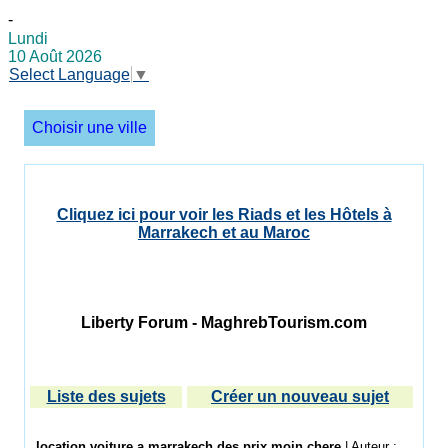
-
Lundi
10 Août 2026
Select Language
▼
Choisir une ville
Cliquez ici pour voir les Riads et les Hôtels à
Marrakech et au Maroc
Liberty Forum - MaghrebTourism.com
Liste des sujets
Créer un nouveau sujet
location voiture a marrakech des prix moin chere
| Auteur :