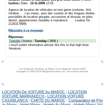
loubna
| Date :
12-11-2008
12:55
Agence de location de véhicules en tout genre (voitures, 4x4,
minibus. . . ) au maroc, pour des courtes et des longues durées.
possibilité de location groupée. excursions et bivouac en plein
désert, appartements meublés à marrakech. . . . Loubna Tel :
21263179095
Répondre à ce message
Réponses:
Tuesday
| Auteur :
Tuesday
( 3606 )
I much prefer informiatve articles like this to that high brow
literature.
"1er Portail de Tourisme au Maroc et au Maghreb depuis 2001"
Copyright © 2000-2026 MaghrebTourism.com, Tous droits réservés.
LOCATION De VOITURE Au MAROC
-
LOCATION
VOITURE MARRAKECH
-
LOCATION VOITURE
CASABLANCA
-
CARTE DU MAROC
-
Comparateur de Prix
au Maroc
-
Hotel Maroc - Hotels Au Maroc
-
Hotels Maroc Vol