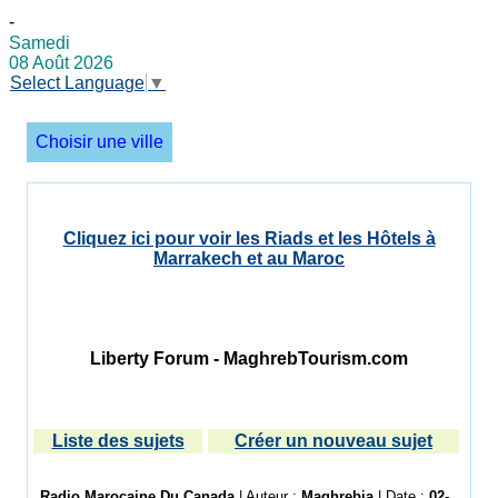
-
Samedi
08 Août 2026
Select Language
▼
Choisir une ville
Cliquez ici pour voir les Riads et les Hôtels à
Marrakech et au Maroc
Liberty Forum - MaghrebTourism.com
Liste des sujets
Créer un nouveau sujet
Radio Marocaine Du Canada
| Auteur :
Maghrebia
| Date :
02-