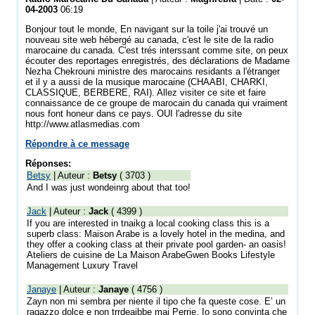
04-2003
06:19
Bonjour tout le monde, En navigant sur la toile j'ai trouvé un
nouveau site web hébergé au canada, c'est le site de la radio
marocaine du canada. C'est trés interssant comme site, on peux
écouter des reportages enregistrés, des déclarations de Madame
Nezha Chekrouni ministre des marocains residants a l'étranger
et il y a aussi de la musique marocaine (CHAABI, CHARKI,
CLASSIQUE, BERBERE, RAI). Allez visiter ce site et faire
connaissance de ce groupe de marocain du canada qui vraiment
nous font honeur dans ce pays. OUI l'adresse du site
http://www.atlasmedias.com
Répondre à ce message
Réponses:
Betsy
| Auteur :
Betsy
( 3703 )
And I was just wondeinrg about that too!
Jack
| Auteur :
Jack
( 4399 )
If you are interested in tnaikg a local cooking class this is a
superb class: Maison Arabe is a lovely hotel in the medina, and
they offer a cooking class at their private pool garden- an oasis!
Ateliers de cuisine de La Maison ArabeGwen Books Lifestyle
Management Luxury Travel
Janaye
| Auteur :
Janaye
( 4756 )
Zayn non mi sembra per niente il tipo che fa queste cose. E’ un
ragazzo dolce e non trrdeaibbe mai Perrie. Io sono convinta che