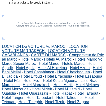
sia una bufala. Io credo in Zayn.
"1er Portail de Tourisme au Maroc et au Maghreb depuis 2001"
Copyright © 2000-2026 MaghrebTourism.com, Tous droits réservés.
LOCATION De VOITURE Au MAROC
-
LOCATION
VOITURE MARRAKECH
-
LOCATION VOITURE
CASABLANCA
-
CARTE DU MAROC
-
Comparateur de Prix
au Maroc
-
Hotel Maroc - Hotels Au Maroc
-
Hotels Maroc Vol
Maroc Séjour Maroc
-
Hotel Maroc
-
Hotels Maroc
-
Hotel
Agadir
-
Hotel Agdz
-
Hotel Al Hoceima
-
Hotel Azrou
-
Hotel
Beni Mellal
-
Hotel Casablanca
-
Hotel Chefchaouen
-
Hotel
El Jadida
-
Hotel Erfoud
-
Hotel Errachidia
-
Hotel Essaouira
-
Hotel Fès - Hotel Fez
-
Hotel Kelaa Mgouna
-
Liste Riad
Marrakech
-
Hotel Marrakech
-
Hotel Martil
-
Hotel Meknes
-
Hotel Merzouga
-
Hotel Mirleft
-
Hotel M'Hamid
-
Hotel
Oualidia
-
Hotel Ouarzazate
-
Hotel Rabat
-
Hotel Tafraout
-
Hotel Tanger
-
Hotel Taroudant
-
Hotel Taliouine
-
Hotel
Tetouan
-
Hotel Tineghir
-
Hotel Tiznit
-
Hotel Zagora