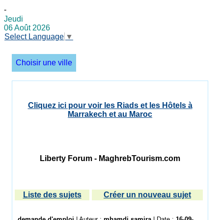
-
Jeudi
06 Août 2026
Select Language
▼
Choisir une ville
Cliquez ici pour voir les Riads et les Hôtels à
Marrakech et au Maroc
Liberty Forum - MaghrebTourism.com
Liste des sujets
Créer un nouveau sujet
demande d'emploi
| Auteur :
mhamdi samira
| Date :
16-09-