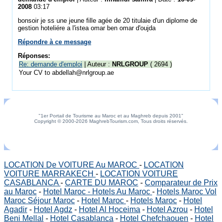
2008
03:17
bonsoir je ss une jeune fille agée de 20 titulaie d'un diplome de
gestion hoteliére a l'istea omar ben omar d'oujda
Répondre à ce message
Réponses:
Re: demande d'emploi
| Auteur :
NRLGROUP
( 2694 )
Your CV to abdellah@nrlgroup.ae
"1er Portail de Tourisme au Maroc et au Maghreb depuis 2001"
Copyright © 2000-2026 MaghrebTourism.com, Tous droits réservés.
LOCATION De VOITURE Au MAROC
-
LOCATION
VOITURE MARRAKECH
-
LOCATION VOITURE
CASABLANCA
-
CARTE DU MAROC
-
Comparateur de Prix
au Maroc
-
Hotel Maroc - Hotels Au Maroc
-
Hotels Maroc Vol
Maroc Séjour Maroc
-
Hotel Maroc
-
Hotels Maroc
-
Hotel
Agadir
-
Hotel Agdz
-
Hotel Al Hoceima
-
Hotel Azrou
-
Hotel
Beni Mellal
-
Hotel Casablanca
-
Hotel Chefchaouen
-
Hotel