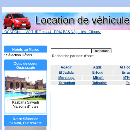
-
LOCATION de VOITURE et 4x4 : PRIX BAS Négociés : Cliquez
Hotels au Maroc
·
Sélection Hôtels
Recherche par nom d'hotel
Coup de coeur
Agadir
Agdz
Al Ho
Ouarzazate
El Jadida
Erfoud
Errac
Merzouga
Mirleft
M'H
Taroudant
Taliouine
Te
Kasbahs Sawadi
Maisons d'hôtes
Notre Sélection
Skoura, Ouarzazate