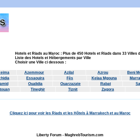
Hotels et Riads au Maroc : Plus de 450 Hotels et Riads dans 33 Villes
Liste des Hotels et Hébergements par Ville
Choisir une Ville ci dessous :
ceima
Azemmour
Azilal
Azrou
Beni Me
hidia
Essaouira
Fès
Kelaa Mgouna
Marr
amid
Oualidia
Ouarzazate
Rabat
Sa
touan
Tineghir
Tiznit
Zagora
Cliquez ici pour voir les Riads et les Hôtels à Marrakech et au Maroc
Liberty Forum - MaghrebTourism.com