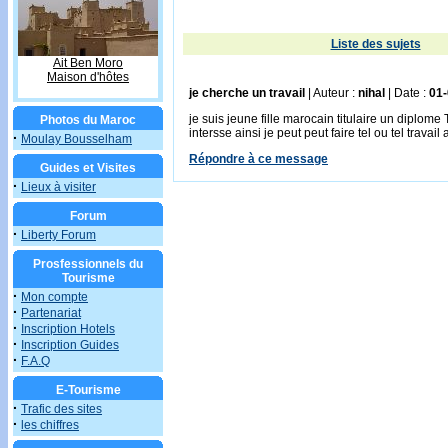
Liste des sujets
Ait Ben Moro
Maison d'hôtes
je cherche un travail
| Auteur :
nihal
| Date :
01
je suis jeune fille marocain titulaire un diplome
Photos du Maroc
intersse ainsi je peut peut faire tel ou tel travai
·
Moulay Bousselham
Répondre à ce message
Guides et Visites
·
Lieux à visiter
Forum
·
Liberty Forum
Prosfessionnels du
Tourisme
·
Mon compte
·
Partenariat
·
Inscription Hotels
·
Inscription Guides
·
F.A.Q
E-Tourisme
·
Trafic des sites
·
les chiffres