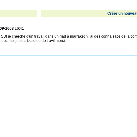
Créer un nouveau
-09-2008
16:41
 TSDI je cherche d'un travail dans un riad à marrakech j'ai des connaisace de la compta
l aidez moi je suis besoine de travil merci.