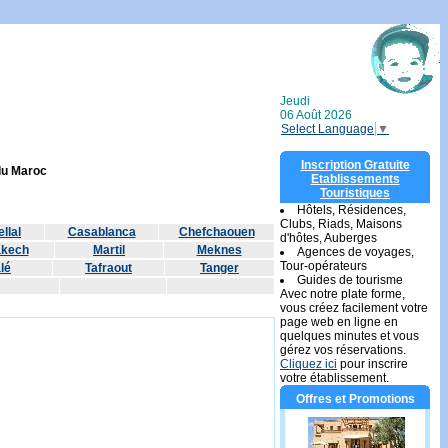
Jeudi
06 Août 2026
Select Language
▼
Inscription Gratuite
 du Maroc
Etablissements
Touristiques
Hôtels, Résidences,
Clubs, Riads, Maisons
llal
Casablanca
Chefchaouen
d'hôtes, Auberges
akech
Martil
Meknes
Agences de voyages,
Tour-opérateurs
lé
Tafraout
Tanger
Guides de tourisme
Avec notre plate forme,
vous créez facilement votre
page web en ligne en
quelques minutes et vous
gérez vos réservations.
Cliquez ici
pour inscrire
votre établissement.
Offres et Promotions