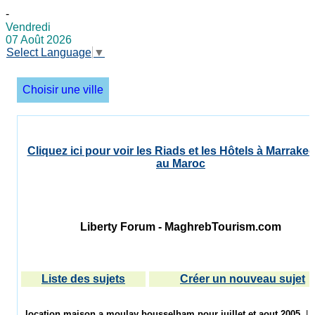
-
Vendredi
07 Août 2026
Select Language
▼
Choisir une ville
Cliquez ici pour voir les Riads et les Hôtels à Marrakec
au Maroc
Liberty Forum - MaghrebTourism.com
Liste des sujets
Créer un nouveau sujet
location maison a moulay bousselham,pour juillet et aout 2005.
|