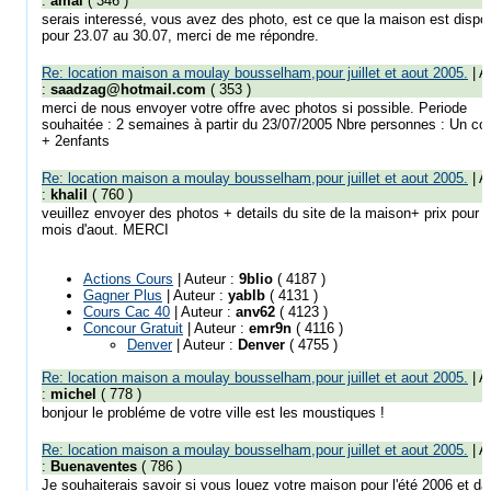
:
amal
( 346 )
serais interessé, vous avez des photo, est ce que la maison est dispo
pour 23.07 au 30.07, merci de me répondre.
Re: location maison a moulay bousselham,pour juillet et aout 2005.
| A
:
saadzag@hotmail.com
( 353 )
merci de nous envoyer votre offre avec photos si possible. Periode
souhaitée : 2 semaines à partir du 23/07/2005 Nbre personnes : Un co
+ 2enfants
Re: location maison a moulay bousselham,pour juillet et aout 2005.
| A
:
khalil
( 760 )
veuillez envoyer des photos + details du site de la maison+ prix pour l
mois d'aout. MERCI
Actions Cours
| Auteur :
9blio
( 4187 )
Gagner Plus
| Auteur :
yablb
( 4131 )
Cours Cac 40
| Auteur :
anv62
( 4123 )
Concour Gratuit
| Auteur :
emr9n
( 4116 )
Denver
| Auteur :
Denver
( 4755 )
Re: location maison a moulay bousselham,pour juillet et aout 2005.
| A
:
michel
( 778 )
bonjour le probléme de votre ville est les moustiques !
Re: location maison a moulay bousselham,pour juillet et aout 2005.
| A
:
Buenaventes
( 786 )
Je souhaiterais savoir si vous louez votre maison pour l'été 2006 et d