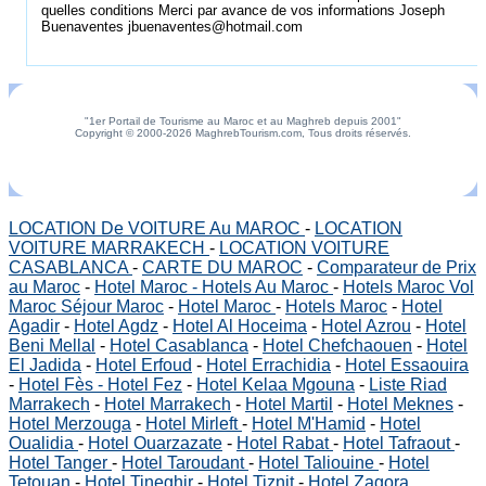
quelles conditions Merci par avance de vos informations Joseph
Buenaventes jbuenaventes@hotmail.com
"1er Portail de Tourisme au Maroc et au Maghreb depuis 2001"
Copyright © 2000-2026 MaghrebTourism.com, Tous droits réservés.
LOCATION De VOITURE Au MAROC
-
LOCATION
VOITURE MARRAKECH
-
LOCATION VOITURE
CASABLANCA
-
CARTE DU MAROC
-
Comparateur de Prix
au Maroc
-
Hotel Maroc - Hotels Au Maroc
-
Hotels Maroc Vol
Maroc Séjour Maroc
-
Hotel Maroc
-
Hotels Maroc
-
Hotel
Agadir
-
Hotel Agdz
-
Hotel Al Hoceima
-
Hotel Azrou
-
Hotel
Beni Mellal
-
Hotel Casablanca
-
Hotel Chefchaouen
-
Hotel
El Jadida
-
Hotel Erfoud
-
Hotel Errachidia
-
Hotel Essaouira
-
Hotel Fès - Hotel Fez
-
Hotel Kelaa Mgouna
-
Liste Riad
Marrakech
-
Hotel Marrakech
-
Hotel Martil
-
Hotel Meknes
-
Hotel Merzouga
-
Hotel Mirleft
-
Hotel M'Hamid
-
Hotel
Oualidia
-
Hotel Ouarzazate
-
Hotel Rabat
-
Hotel Tafraout
-
Hotel Tanger
-
Hotel Taroudant
-
Hotel Taliouine
-
Hotel
Tetouan
-
Hotel Tineghir
-
Hotel Tiznit
-
Hotel Zagora