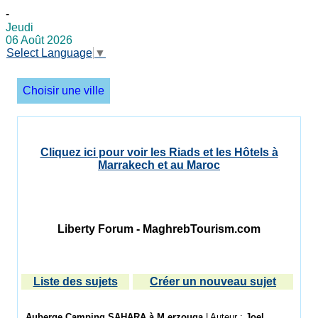
-
Jeudi
06 Août 2026
Select Language
▼
Choisir une ville
Cliquez ici pour voir les Riads et les Hôtels à
Marrakech et au Maroc
Liberty Forum - MaghrebTourism.com
Liste des sujets
Créer un nouveau sujet
Auberge Camping SAHARA à M erzouga
| Auteur :
Joel