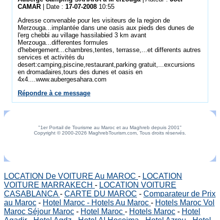
CAMAR
| Date :
17-07-2008
10:55
Adresse convenable pour les visiteurs de la region de
Merzouga...implantée dans une oasis aux pieds des dunes de
l'erg chebbi au village hassilabied 3 km avant
Merzouga...differentes formules
d'hebergement...chambres,tentes, terrasse,...et differents autres
services et activités du
desert:camping,piscine,restaurant,parking gratuit,...excursions
en dromadaires,tours des dunes et oasis en
4x4....www.aubergesahara.com
Répondre à ce message
"1er Portail de Tourisme au Maroc et au Maghreb depuis 2001"
Copyright © 2000-2026 MaghrebTourism.com, Tous droits réservés.
LOCATION De VOITURE Au MAROC
-
LOCATION
VOITURE MARRAKECH
-
LOCATION VOITURE
CASABLANCA
-
CARTE DU MAROC
-
Comparateur de Prix
au Maroc
-
Hotel Maroc - Hotels Au Maroc
-
Hotels Maroc Vol
Maroc Séjour Maroc
-
Hotel Maroc
-
Hotels Maroc
-
Hotel