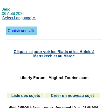
-
Jeudi
06 Août 2026
Select Language
▼
Choisir une ville
Cliquez ici pour voir les Riads et les Hôtels à
Marrakech et au Maroc
Liberty Forum - MaghrebTourism.com
Liste des sujets
Créer un nouveau sujet
Hôtel AMROS à Azrou
| Auteur :
[no name]
| Date :
27-06-2008