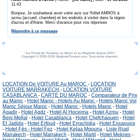
11:43
Bonjour, Je souhaiterai avoir votre avis sur l'hôtel AMROS à
azrou (accueil, chambre) et les endroits à visiter dans la région
d'azrou et d'ifrane. Merci d'avance pour vos réponses
Répondre à ce message
"1er Portail de Tourisme au Maroc et au Maghreb depuis 2001"
Copyright © 2000-2026 MaghrebTourism.com, Tous droits réservés.
LOCATION De VOITURE Au MAROC
-
LOCATION
VOITURE MARRAKECH
-
LOCATION VOITURE
CASABLANCA
-
CARTE DU MAROC
-
Comparateur de Prix
au Maroc
-
Hotel Maroc - Hotels Au Maroc
-
Hotels Maroc Vol
Maroc Séjour Maroc
-
Hotel Maroc
-
Hotels Maroc
-
Hotel
Agadir
-
Hotel Agdz
-
Hotel Al Hoceima
-
Hotel Azrou
-
Hotel
Beni Mellal
-
Hotel Casablanca
-
Hotel Chefchaouen
-
Hotel
El Jadida
-
Hotel Erfoud
-
Hotel Errachidia
-
Hotel Essaouira
-
Hotel Fès - Hotel Fez
-
Hotel Kelaa Mgouna
-
Liste Riad
Marrakech
-
Hotel Marrakech
-
Hotel Martil
-
Hotel Meknes
-