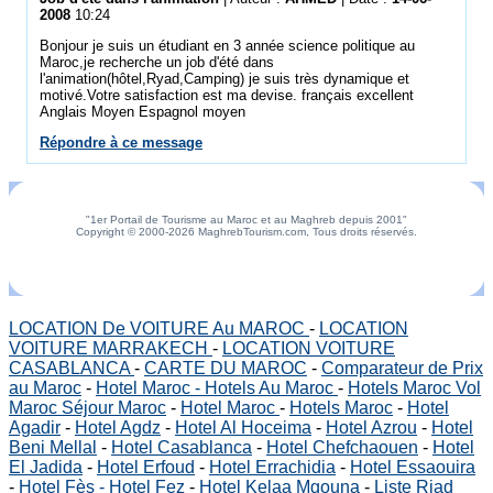
2008
10:24
Bonjour je suis un étudiant en 3 année science politique au
Maroc,je recherche un job d'été dans
l'animation(hôtel,Ryad,Camping) je suis très dynamique et
motivé.Votre satisfaction est ma devise. français excellent
Anglais Moyen Espagnol moyen
Répondre à ce message
"1er Portail de Tourisme au Maroc et au Maghreb depuis 2001"
Copyright © 2000-2026 MaghrebTourism.com, Tous droits réservés.
LOCATION De VOITURE Au MAROC
-
LOCATION
VOITURE MARRAKECH
-
LOCATION VOITURE
CASABLANCA
-
CARTE DU MAROC
-
Comparateur de Prix
au Maroc
-
Hotel Maroc - Hotels Au Maroc
-
Hotels Maroc Vol
Maroc Séjour Maroc
-
Hotel Maroc
-
Hotels Maroc
-
Hotel
Agadir
-
Hotel Agdz
-
Hotel Al Hoceima
-
Hotel Azrou
-
Hotel
Beni Mellal
-
Hotel Casablanca
-
Hotel Chefchaouen
-
Hotel
El Jadida
-
Hotel Erfoud
-
Hotel Errachidia
-
Hotel Essaouira
-
Hotel Fès - Hotel Fez
-
Hotel Kelaa Mgouna
-
Liste Riad