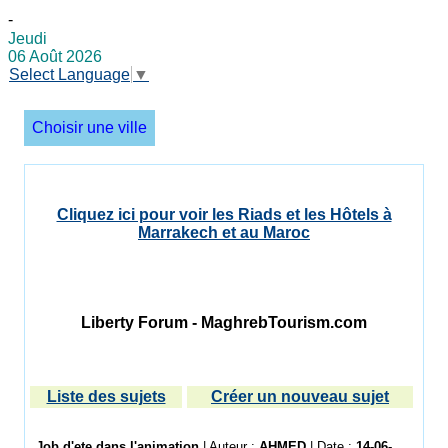
-
Jeudi
06 Août 2026
Select Language
▼
Choisir une ville
Cliquez ici pour voir les Riads et les Hôtels à
Marrakech et au Maroc
Liberty Forum - MaghrebTourism.com
Liste des sujets
Créer un nouveau sujet
Job d'ete dans l'animation
| Auteur :
AHMED
| Date :
14-06-