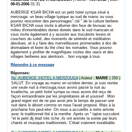
08-01-2006
01:31
AUBERGE KSAR BICHA est un petit hotel sympa situé à
merzouga: un beau village typique au sud de maroc ou vous
pourrez rencontrer des personnages" clé " de la culture berbere.
KSAR BICHA vous invite à allumer des feux de bivouac au
milieu d'innombrables dunes doreés dans le sud marocain.et
vous invite également à y assister aux truculents levers et
couchers du soleil, des moments de sérénité et méditation
absolues ,et à y faire des merveilleuses promenades à dos de
dromadaire et boire du thé chez les nomades. Vous pouvez
également y profiter de magnifiques visites des oasis et des
villages berberes aux alentours. . bon voyage à tous.
Répondre à ce message
Réponses:
Re: AUBERGE /HOTEL A MERZOUGA
| Auteur :
MARIE
( 250 )
SALUT. En voyage au maroc en octobre dernier, je suis restée
une seule nuit à merzouga,nous avons passé la nuit au
ksarbicha, un petit hotel sympa ou nous avons été reçu de
façon extraordinaire par les propriétaires ali et youssef . Mon
grand regret est de ne pas avoir pris le temps de passer une
nuit dans le désert comme on nous l'avait proposé. Mais à la
prochaine fois peut-etre .On nous a accueillis à notre arrivée
avec le traditionnel thé à la menthe .Après un " tajine succulent
"et le petit dij était trés riche ,ils ont animés la soirée par leurs
chants et musiques traditionnels. C'était vraiment inoubliable.