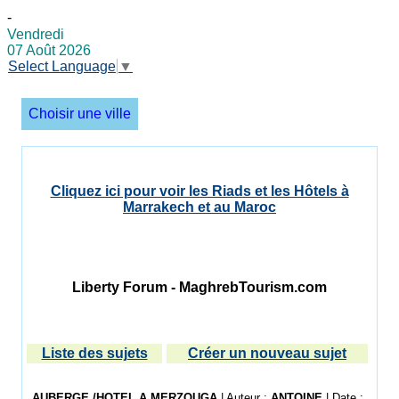
-
Vendredi
07 Août 2026
Select Language
▼
Choisir une ville
Cliquez ici pour voir les Riads et les Hôtels à
Marrakech et au Maroc
Liberty Forum - MaghrebTourism.com
Liste des sujets
Créer un nouveau sujet
AUBERGE /HOTEL A MERZOUGA
| Auteur :
ANTOINE
| Date :