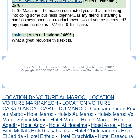
Re: AUBERGE /HOTEL A MERZOUGA
| Auteur :
Hicham
(
2679 )
Hi Sir/Madame; The reason i contacted you is that im looking
into doing some business together...as my friend is starting a
riad business soon in Taroudant town...would you be interested?
my phone number is: 072-65-10-15 Thanks
Lavigne
| Auteur :
Lavigne
( 4695 )
What a great recuorse this text is.
"1er Portail de Tourisme au Maroc et au Maghreb depuis 2001"
Copyright © 2000-2026 MaghrebTourism.com, Tous droits réservés.
LOCATION De VOITURE Au MAROC
-
LOCATION
VOITURE MARRAKECH
-
LOCATION VOITURE
CASABLANCA
-
CARTE DU MAROC
-
Comparateur de Prix
au Maroc
-
Hotel Maroc - Hotels Au Maroc
-
Hotels Maroc Vol
Maroc Séjour Maroc
-
Hotel Maroc
-
Hotels Maroc
-
Hotel
Agadir
-
Hotel Agdz
-
Hotel Al Hoceima
-
Hotel Azrou
-
Hotel
Beni Mellal
-
Hotel Casablanca
-
Hotel Chefchaouen
-
Hotel
El Jadida
-
Hotel Erfoud
-
Hotel Errachidia
-
Hotel Essaouira