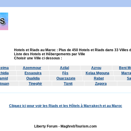
Hotels et Riads au Maroc : Plus de 450 Hotels et Riads dans 33 Villes
Liste des Hotels et Hébergements par Ville
Choisir une Ville ci dessous :
ceima
Azemmour
Azilal
Azrou
Beni Me
hidia
Essaouira
Fès
Kelaa Mgouna
Marr
amid
Oualidia
Ouarzazate
Rabat
Sa
touan
Tineghir
Tiznit
Zagora
Cliquez ici pour voir les Riads et les Hôtels à Marrakech et au Maroc
Liberty Forum - MaghrebTourism.com