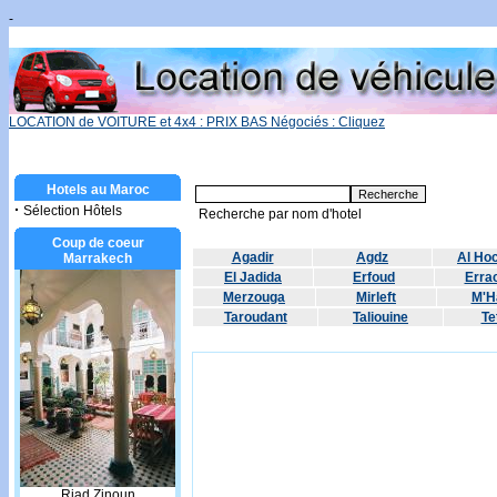
-
LOCATION de VOITURE et 4x4 : PRIX BAS Négociés : Cliquez
Hotels au Maroc
·
Sélection Hôtels
Recherche par nom d'hotel
Coup de coeur
Agadir
Agdz
Al Ho
Marrakech
El Jadida
Erfoud
Errac
Merzouga
Mirleft
M'H
Taroudant
Taliouine
Te
Riad Zinoun