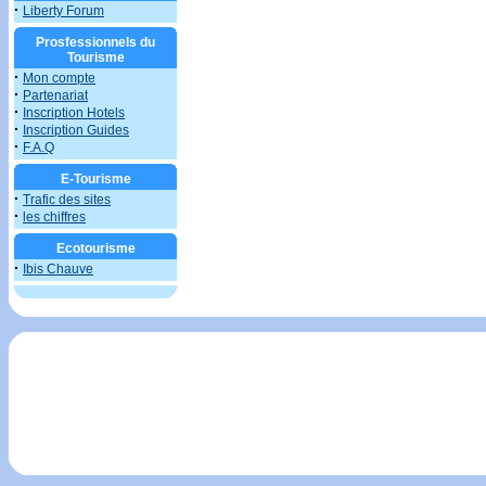
·
Liberty Forum
Prosfessionnels du
Tourisme
·
Mon compte
·
Partenariat
·
Inscription Hotels
·
Inscription Guides
·
F.A.Q
E-Tourisme
·
Trafic des sites
·
les chiffres
Ecotourisme
·
Ibis Chauve