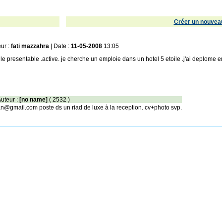
Créer un nouveau
eur :
fati mazzahra
| Date :
11-05-2008
13:05
le presentable .active. je cherche un emploie dans un hotel 5 etoile .j'ai deplome en 
Auteur :
[no name]
( 2532 )
an@gmail.com poste ds un riad de luxe à la reception. cv+photo svp.