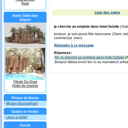
Riad
Liste des sujets
Notre Sélection
Zagora
je cherche un emploie dans hotel 5etoile
| Aut
bonjour .je suis jeune fille marocaine 23ans .bel
commercial .merci
Répondre à ce message
Réponses:
Re: je cherche un emploie dans hotel 5etoile
| 
Bonjour fatima envoi ton cv au marrakech.artis
Fibule Du Draa
Hotel de charme
Photos du Maroc
·
Moulay Bousselham
Guides et Visites
·
Lieux à visiter
Forum