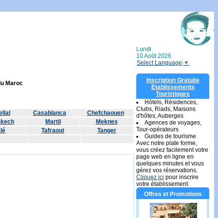
Lundi
10 Août 2026
Select Language
▼
Inscription Gratuite
 du Maroc
Etablissements
Touristiques
Hôtels, Résidences,
Clubs, Riads, Maisons
llal
Casablanca
Chefchaouen
d'hôtes, Auberges
akech
Martil
Meknes
Agences de voyages,
Tour-opérateurs
lé
Tafraout
Tanger
Guides de tourisme
Avec notre plate forme,
vous créez facilement votre
page web en ligne en
quelques minutes et vous
gérez vos réservations.
Cliquez ici
pour inscrire
votre établissement.
Offres et Promotions