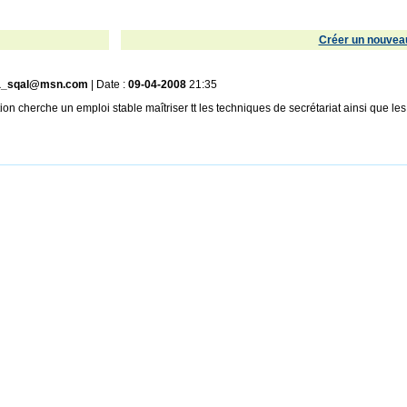
Créer un nouveau
a_sqal@msn.com
| Date :
09-04-2008
21:35
ion cherche un emploi stable maîtriser tt les techniques de secrétariat ainsi que les 