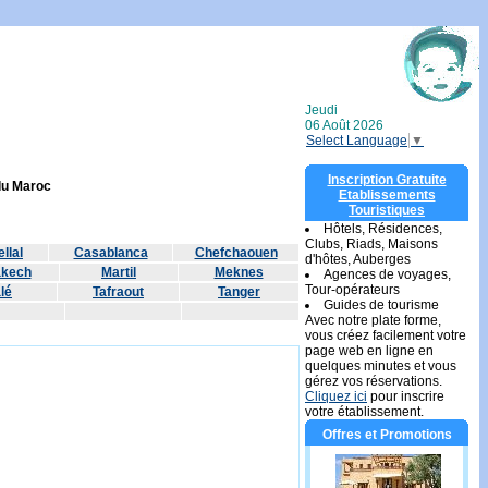
Jeudi
06 Août 2026
Select Language
▼
Inscription Gratuite
 du Maroc
Etablissements
Touristiques
Hôtels, Résidences,
Clubs, Riads, Maisons
llal
Casablanca
Chefchaouen
d'hôtes, Auberges
akech
Martil
Meknes
Agences de voyages,
Tour-opérateurs
lé
Tafraout
Tanger
Guides de tourisme
Avec notre plate forme,
vous créez facilement votre
page web en ligne en
quelques minutes et vous
gérez vos réservations.
Cliquez ici
pour inscrire
votre établissement.
Offres et Promotions