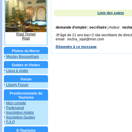
Liste des sujets
demande d'emploi : secrétaire
| Auteur :
nezh
Riad Tinmel
J/f âgé de 21 ans bac+2 ista secrétaire de direct
Riad
email : nezha_sqal@msn.com
Répondre à ce message
Photos du Maroc
·
Moulay Bousselham
Guides et Visites
·
Lieux à visiter
Forum
·
Liberty Forum
Prosfessionnels du
Tourisme
·
Mon compte
·
Partenariat
·
Inscription Hotels
·
Inscription Guides
·
F.A.Q
E-Tourisme