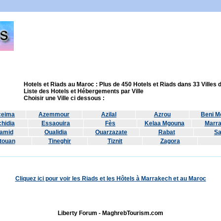
Hotels et Riads au Maroc : Plus de 450 Hotels et Riads dans 33 Villes
Liste des Hotels et Hébergements par Ville
Choisir une Ville ci dessous :
ceima
Azemmour
Azilal
Azrou
Beni Me
hidia
Essaouira
Fès
Kelaa Mgouna
Marr
amid
Oualidia
Ouarzazate
Rabat
Sa
touan
Tineghir
Tiznit
Zagora
Cliquez ici pour voir les Riads et les Hôtels à Marrakech et au Maroc
Liberty Forum - MaghrebTourism.com