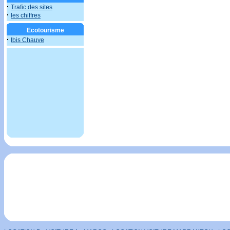
·
Trafic des sites
·
les chiffres
Ecotourisme
·
Ibis Chauve