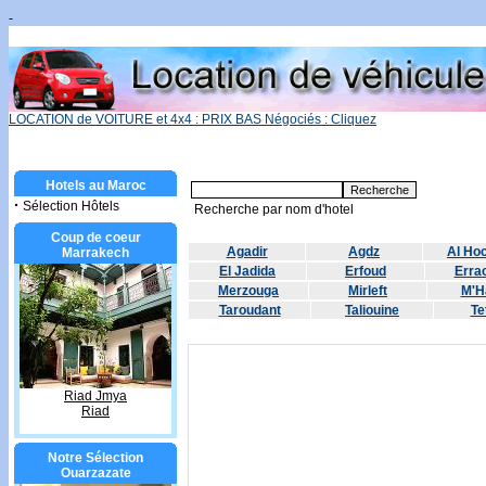
-
LOCATION de VOITURE et 4x4 : PRIX BAS Négociés : Cliquez
Hotels au Maroc
·
Sélection Hôtels
Recherche par nom d'hotel
Coup de coeur
Agadir
Agdz
Al Ho
Marrakech
El Jadida
Erfoud
Errac
Merzouga
Mirleft
M'H
Taroudant
Taliouine
Te
Riad Jmya
Riad
Notre Sélection
Ouarzazate