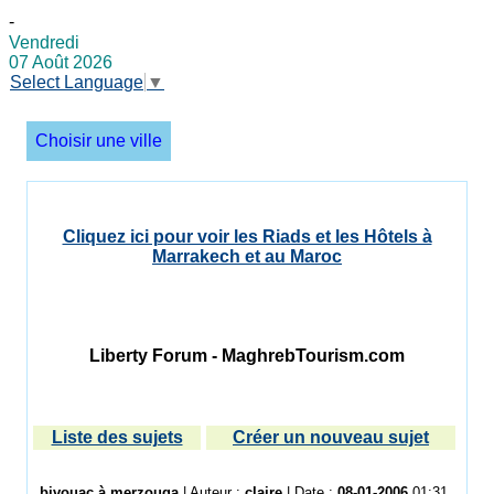
-
Vendredi
07 Août 2026
Select Language
▼
Choisir une ville
Cliquez ici pour voir les Riads et les Hôtels à
Marrakech et au Maroc
Liberty Forum - MaghrebTourism.com
Liste des sujets
Créer un nouveau sujet
bivouac à merzouga
| Auteur :
claire
| Date :
08-01-2006
01:31