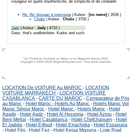
voyageur en quete d'authenticité, de simplicité et de cordialité
Re: Re: bivouac à merzouga
| Auteur :
[no name]
( 2636 )
Chubz
| Auteur :
Chubz
( 3756 )
Jady
| Auteur :
Jady
( 4710 )
Geez, that's unalbievblee. Kudos and such.
"1er Portail de Tourisme au Maroc et au Maghreb depuis 2001"
Copyright © 2000-2026 MaghrebTourism.com, Tous droits réservés.
LOCATION De VOITURE Au MAROC
-
LOCATION
VOITURE MARRAKECH
-
LOCATION VOITURE
CASABLANCA
-
CARTE DU MAROC
-
Comparateur de Prix
au Maroc
-
Hotel Maroc - Hotels Au Maroc
-
Hotels Maroc Vol
Maroc Séjour Maroc
-
Hotel Maroc
-
Hotels Maroc
-
Hotel
Agadir
-
Hotel Agdz
-
Hotel Al Hoceima
-
Hotel Azrou
-
Hotel
Beni Mellal
-
Hotel Casablanca
-
Hotel Chefchaouen
-
Hotel
El Jadida
-
Hotel Erfoud
-
Hotel Errachidia
-
Hotel Essaouira
-
Hotel Fès - Hotel Fez
-
Hotel Kelaa Mgouna
-
Liste Riad