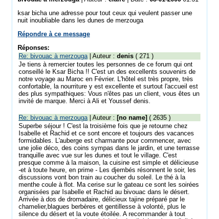
ksar bicha une adresse pour tout ceux qui veulent passer une
nuit inoubliable dans les dunes de merzouga
Répondre à ce message
Réponses:
Re: bivouac à merzouga
| Auteur :
denis
( 271 )
Je tiens à remercier toutes les personnes de ce forum qui ont
conseillé le Ksar Bicha !! C'est un des excellents souvenirs de
notre voyage au Maroc en Février. L'hôtel est très propre, très
confortable, la nourriture y est excellente et surtout l'accueil est
des plus sympathiques: Vous n'êtes pas un client, vous êtes un
invité de marque. Merci à Ali et Youssef denis.
Re: bivouac à merzouga
| Auteur :
[no name]
( 2635 )
Superbe séjour ! C'est la troisième fois que je retourne chez
Isabelle et Rachid et ce sont encore et toujours des vacances
formidables. L'auberge est charmante pour commencer, avec
une jolie déco, des coins sympas dans le jardin, et une terrasse
tranquille avec vue sur les dunes et tout le village. C'est
presque comme à la maison, la cuisine est simple et délicieuse
-et à toute heure, en prime - Les djembés résonnent le soir, les
discussions vont bon train au coucher du soleil. Le thé à la
menthe coule à flot. Ma cerise sur le gateau ce sont les soirées
organisées par Isabelle et Rachid au bivouac dans le désert.
Arrivée à dos de dromadaire, délicieux tajine préparé par le
chamelier,blagues berbères et gentillesse à volonté, plus le
silence du désert et la voute étoilée. A recommander à tout