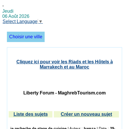
-
Jeudi
06 Août 2026
Select Language
▼
Choisir une ville
Cliquez ici pour voir les Riads et les Hôtels à
Marrakech et au Maroc
Liberty Forum - MaghrebTourism.com
Liste des sujets
Créer un nouveau sujet
je recheche de stage de cuisine
| Auteur :
hamza
| Date :
29-