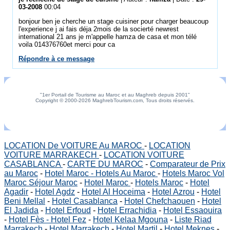
03-2008
00:04
bonjour ben je cherche un stage cuisiner pour charger beaucoup
l'experience j ai fais déja 2mois de la socierté newrest
international 21 ans je m'appelle hamza de casa et mon télé
voila 014376760et merci pour ca
Répondre à ce message
"1er Portail de Tourisme au Maroc et au Maghreb depuis 2001"
Copyright © 2000-2026 MaghrebTourism.com, Tous droits réservés.
LOCATION De VOITURE Au MAROC
-
LOCATION
VOITURE MARRAKECH
-
LOCATION VOITURE
CASABLANCA
-
CARTE DU MAROC
-
Comparateur de Prix
au Maroc
-
Hotel Maroc - Hotels Au Maroc
-
Hotels Maroc Vol
Maroc Séjour Maroc
-
Hotel Maroc
-
Hotels Maroc
-
Hotel
Agadir
-
Hotel Agdz
-
Hotel Al Hoceima
-
Hotel Azrou
-
Hotel
Beni Mellal
-
Hotel Casablanca
-
Hotel Chefchaouen
-
Hotel
El Jadida
-
Hotel Erfoud
-
Hotel Errachidia
-
Hotel Essaouira
-
Hotel Fès - Hotel Fez
-
Hotel Kelaa Mgouna
-
Liste Riad
Marrakech
-
Hotel Marrakech
-
Hotel Martil
-
Hotel Meknes
-