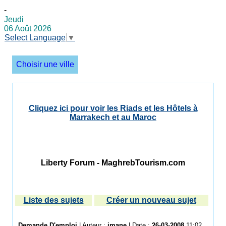
-
Jeudi
06 Août 2026
Select Language
▼
Choisir une ville
Cliquez ici pour voir les Riads et les Hôtels à
Marrakech et au Maroc
Liberty Forum - MaghrebTourism.com
Liste des sujets
Créer un nouveau sujet
Demande D'emploi
| Auteur :
imane
| Date :
26-03-2008
11:02