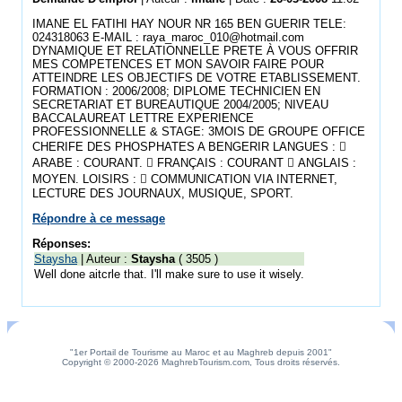
IMANE EL FATIHI HAY NOUR NR 165 BEN GUERIR TELE:
024318063 E-MAIL : raya_maroc_010@hotmail.com
DYNAMIQUE ET RELATIONNELLE PRETE À VOUS OFFRIR
MES COMPETENCES ET MON SAVOIR FAIRE POUR
ATTEINDRE LES OBJECTIFS DE VOTRE ETABLISSEMENT.
FORMATION : 2006/2008; DIPLOME TECHNICIEN EN
SECRETARIAT ET BUREAUTIQUE 2004/2005; NIVEAU
BACCALAUREAT LETTRE EXPERIENCE
PROFESSIONNELLE & STAGE: 3MOIS DE GROUPE OFFICE
CHERIFE DES PHOSPHATES A BENGERIR LANGUES : 
ARABE : COURANT.  FRANÇAIS : COURANT  ANGLAIS :
MOYEN. LOISIRS :  COMMUNICATION VIA INTERNET,
LECTURE DES JOURNAUX, MUSIQUE, SPORT.
Répondre à ce message
Réponses:
Staysha
| Auteur :
Staysha
( 3505 )
Well done aitcrle that. I'll make sure to use it wisely.
"1er Portail de Tourisme au Maroc et au Maghreb depuis 2001"
Copyright © 2000-2026 MaghrebTourism.com, Tous droits réservés.