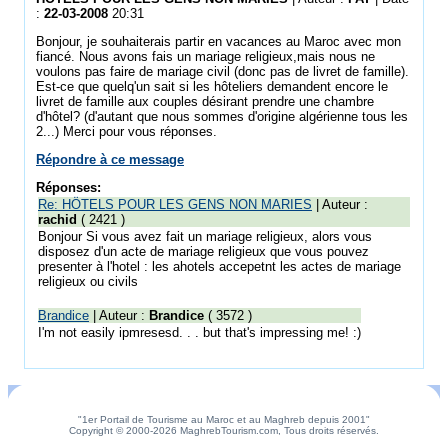
:
22-03-2008
20:31
Bonjour, je souhaiterais partir en vacances au Maroc avec mon
fiancé. Nous avons fais un mariage religieux,mais nous ne
voulons pas faire de mariage civil (donc pas de livret de famille).
Est-ce que quelq'un sait si les hôteliers demandent encore le
livret de famille aux couples désirant prendre une chambre
d'hôtel? (d'autant que nous sommes d'origine algérienne tous les
2...) Merci pour vous réponses.
Répondre à ce message
Réponses:
Re: HÖTELS POUR LES GENS NON MARIES
| Auteur :
rachid
( 2421 )
Bonjour Si vous avez fait un mariage religieux, alors vous
disposez d'un acte de mariage religieux que vous pouvez
presenter à l'hotel : les ahotels accepetnt les actes de mariage
religieux ou civils
Brandice
| Auteur :
Brandice
( 3572 )
I'm not easily ipmresesd. . . but that's impressing me! :)
"1er Portail de Tourisme au Maroc et au Maghreb depuis 2001"
Copyright © 2000-2026 MaghrebTourism.com, Tous droits réservés.