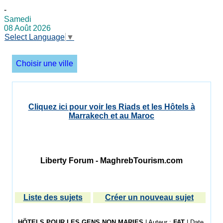
-
Samedi
08 Août 2026
Select Language
▼
Choisir une ville
Cliquez ici pour voir les Riads et les Hôtels à
Marrakech et au Maroc
Liberty Forum - MaghrebTourism.com
Liste des sujets
Créer un nouveau sujet
HÖTELS POUR LES GENS NON MARIES
| Auteur :
FAT
| Date