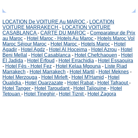
LOCATION De VOITURE Au MAROC
-
LOCATION
VOITURE MARRAKECH
-
LOCATION VOITURE
CASABLANCA
-
CARTE DU MAROC
-
Comparateur de Prix
au Maroc
-
Hotel Maroc - Hotels Au Maroc
-
Hotels Maroc Vol
Maroc Séjour Maroc
-
Hotel Maroc
-
Hotels Maroc
-
Hotel
Agadir
-
Hotel Agdz
-
Hotel Al Hoceima
-
Hotel Azrou
-
Hotel
Beni Mellal
-
Hotel Casablanca
-
Hotel Chefchaouen
-
Hotel
El Jadida
-
Hotel Erfoud
-
Hotel Errachidia
-
Hotel Essaouira
-
Hotel Fès - Hotel Fez
-
Hotel Kelaa Mgouna
-
Liste Riad
Marrakech
-
Hotel Marrakech
-
Hotel Martil
-
Hotel Meknes
-
Hotel Merzouga
-
Hotel Mirleft
-
Hotel M'Hamid
-
Hotel
Oualidia
-
Hotel Ouarzazate
-
Hotel Rabat
-
Hotel Tafraout
-
Hotel Tanger
-
Hotel Taroudant
-
Hotel Taliouine
-
Hotel
Tetouan
-
Hotel Tineghir
-
Hotel Tiznit
-
Hotel Zagora