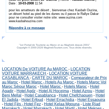
Date :
10-03-2008
11:54
pour les amatteurs de désert , bienvenue chez Kasbah Ouzina,
un désert hotel au pied de les dunes ou il passe le Rallye Dakar
pour ne consulter visiter notre site: www.ouzina.com
www.kasbahouzina.com
Répondre à ce message
"1er Portail de Tourisme au Maroc et au Maghreb depuis 2001"
Copyright © 2000-2026 MaghrebTourism.com, Tous droits réservés.
LOCATION De VOITURE Au MAROC
-
LOCATION
VOITURE MARRAKECH
-
LOCATION VOITURE
CASABLANCA
-
CARTE DU MAROC
-
Comparateur de Prix
au Maroc
-
Hotel Maroc - Hotels Au Maroc
-
Hotels Maroc Vol
Maroc Séjour Maroc
-
Hotel Maroc
-
Hotels Maroc
-
Hotel
Agadir
-
Hotel Agdz
-
Hotel Al Hoceima
-
Hotel Azrou
-
Hotel
Beni Mellal
-
Hotel Casablanca
-
Hotel Chefchaouen
-
Hotel
El Jadida
-
Hotel Erfoud
-
Hotel Errachidia
-
Hotel Essaouira
-
Hotel Fès - Hotel Fez
-
Hotel Kelaa Mgouna
-
Liste Riad
Marrakech
-
Hotel Marrakech
-
Hotel Martil
-
Hotel Meknes
-