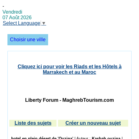
-
Vendredi
07 Août 2026
Select Language
▼
Choisir une ville
Cliquez ici pour voir les Riads et les Hôtels à
Marrakech et au Maroc
Liberty Forum - MaghrebTourism.com
Liste des sujets
Créer un nouveau sujet
hotel en plein désert de 'Ouzina'
| Auteur :
Kasbah ouzina
|