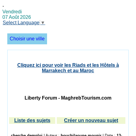
-
Vendredi
07 Août 2026
Select Language
▼
Choisir une ville
Cliquez ici pour voir les Riads et les Hôtels à
Marrakech et au Maroc
Liberty Forum - MaghrebTourism.com
Liste des sujets
Créer un nouveau sujet
cherche demploi
| Auteur :
bouchilaoune mounir
| Date :
13-