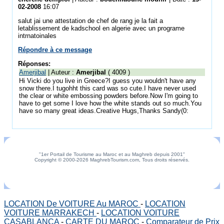
02-2008
16:07
salut jai une attestation de chef de rang je la fait a
letablissement de kadschool en algerie avec un programe
intrnatoinales
Répondre à ce message
Réponses:
Amerjibal
| Auteur :
Amerjibal
( 4009 )
Hi Vicki do you live in Greece?I guess you wouldn't have any
snow there.I tugohht this card was so cute.I have never used
the clear or white embossing powders before.Now I'm going to
have to get some I love how the white stands out so much.You
have so many great ideas.Creative Hugs,Thanks Sandy(0:
"1er Portail de Tourisme au Maroc et au Maghreb depuis 2001"
Copyright © 2000-2026 MaghrebTourism.com, Tous droits réservés.
LOCATION De VOITURE Au MAROC
-
LOCATION
VOITURE MARRAKECH
-
LOCATION VOITURE
CASABLANCA
-
CARTE DU MAROC
-
Comparateur de Prix