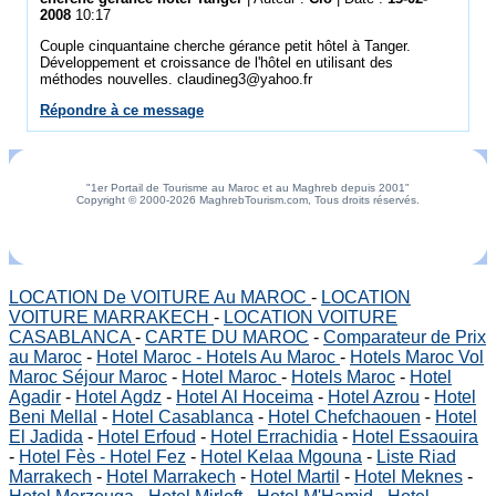
2008
10:17
Couple cinquantaine cherche gérance petit hôtel à Tanger.
Développement et croissance de l'hôtel en utilisant des
méthodes nouvelles. claudineg3@yahoo.fr
Répondre à ce message
"1er Portail de Tourisme au Maroc et au Maghreb depuis 2001"
Copyright © 2000-2026 MaghrebTourism.com, Tous droits réservés.
LOCATION De VOITURE Au MAROC
-
LOCATION
VOITURE MARRAKECH
-
LOCATION VOITURE
CASABLANCA
-
CARTE DU MAROC
-
Comparateur de Prix
au Maroc
-
Hotel Maroc - Hotels Au Maroc
-
Hotels Maroc Vol
Maroc Séjour Maroc
-
Hotel Maroc
-
Hotels Maroc
-
Hotel
Agadir
-
Hotel Agdz
-
Hotel Al Hoceima
-
Hotel Azrou
-
Hotel
Beni Mellal
-
Hotel Casablanca
-
Hotel Chefchaouen
-
Hotel
El Jadida
-
Hotel Erfoud
-
Hotel Errachidia
-
Hotel Essaouira
-
Hotel Fès - Hotel Fez
-
Hotel Kelaa Mgouna
-
Liste Riad
Marrakech
-
Hotel Marrakech
-
Hotel Martil
-
Hotel Meknes
-