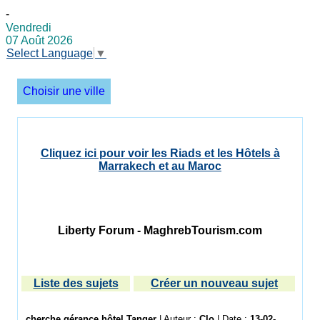
-
Vendredi
07 Août 2026
Select Language
▼
Choisir une ville
Cliquez ici pour voir les Riads et les Hôtels à
Marrakech et au Maroc
Liberty Forum - MaghrebTourism.com
Liste des sujets
Créer un nouveau sujet
cherche gérance hôtel Tanger
| Auteur :
Clo
| Date :
13-02-