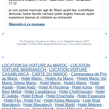
17:12
je suis jeunne marocain age de 36ans ayant bac scientifique
deniveau 1anne faculte sachant parler anglais francais ayant
experience barman et cafeterie au restaurant
Répondre à ce message
"1er Portail de Tourisme au Maroc et au Maghreb depuis 2001"
Copyright © 2000-2026 MaghrebTourism.com, Tous droits réservés.
LOCATION De VOITURE Au MAROC
-
LOCATION
VOITURE MARRAKECH
-
LOCATION VOITURE
CASABLANCA
-
CARTE DU MAROC
-
Comparateur de Prix
au Maroc
-
Hotel Maroc - Hotels Au Maroc
-
Hotels Maroc Vol
Maroc Séjour Maroc
-
Hotel Maroc
-
Hotels Maroc
-
Hotel
Agadir
-
Hotel Agdz
-
Hotel Al Hoceima
-
Hotel Azrou
-
Hotel
Beni Mellal
-
Hotel Casablanca
-
Hotel Chefchaouen
-
Hotel
El Jadida
-
Hotel Erfoud
-
Hotel Errachidia
-
Hotel Essaouira
-
Hotel Fès - Hotel Fez
-
Hotel Kelaa Mgouna
-
Liste Riad
Marrakech
-
Hotel Marrakech
-
Hotel Martil
-
Hotel Meknes
-