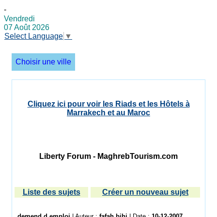
-
Vendredi
07 Août 2026
Select Language
▼
Choisir une ville
Cliquez ici pour voir les Riads et les Hôtels à
Marrakech et au Maroc
Liberty Forum - MaghrebTourism.com
Liste des sujets
Créer un nouveau sujet
demend d emploi
| Auteur :
fafah bihi
| Date :
10-12-2007