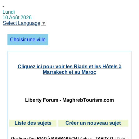
-
Lundi
10 Août 2026
Select Language
▼
Choisir une ville
Cliquez ici pour voir les Riads et les Hôtels à
Marrakech et au Maroc
Liberty Forum - MaghrebTourism.com
Liste des sujets
Créer un nouveau sujet
Gestion d'un RIAD à MARRAKECH
| Auteur :
TARDY G
| Date :