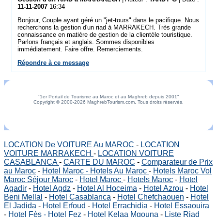
11-11-2007
16:34
Bonjour, Couple ayant géré un "jet-tours" dans le pacifique. Nous
recherchons la gestion d'un riad à MARRAKECH. Très grande
connaissance en matière de gestion de la clientèle touristique.
Parlons français et anglais. Sommes disponibles
immédiatement. Faire offre. Remerciements.
Répondre à ce message
"1er Portail de Tourisme au Maroc et au Maghreb depuis 2001"
Copyright © 2000-2026 MaghrebTourism.com, Tous droits réservés.
LOCATION De VOITURE Au MAROC
-
LOCATION
VOITURE MARRAKECH
-
LOCATION VOITURE
CASABLANCA
-
CARTE DU MAROC
-
Comparateur de Prix
au Maroc
-
Hotel Maroc - Hotels Au Maroc
-
Hotels Maroc Vol
Maroc Séjour Maroc
-
Hotel Maroc
-
Hotels Maroc
-
Hotel
Agadir
-
Hotel Agdz
-
Hotel Al Hoceima
-
Hotel Azrou
-
Hotel
Beni Mellal
-
Hotel Casablanca
-
Hotel Chefchaouen
-
Hotel
El Jadida
-
Hotel Erfoud
-
Hotel Errachidia
-
Hotel Essaouira
-
Hotel Fès - Hotel Fez
-
Hotel Kelaa Mgouna
-
Liste Riad