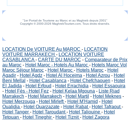
"1er Portail de Tourisme au Maroc et au Maghreb depuis 2001"
Copyright © 2000-2026 MaghrebTourism.com, Tous droits réservés.
LOCATION De VOITURE Au MAROC
-
LOCATION
VOITURE MARRAKECH
-
LOCATION VOITURE
CASABLANCA
-
CARTE DU MAROC
-
Comparateur de Prix
au Maroc
-
Hotel Maroc - Hotels Au Maroc
-
Hotels Maroc Vol
Maroc Séjour Maroc
-
Hotel Maroc
-
Hotels Maroc
-
Hotel
Agadir
-
Hotel Agdz
-
Hotel Al Hoceima
-
Hotel Azrou
-
Hotel
Beni Mellal
-
Hotel Casablanca
-
Hotel Chefchaouen
-
Hotel
El Jadida
-
Hotel Erfoud
-
Hotel Errachidia
-
Hotel Essaouira
-
Hotel Fès - Hotel Fez
-
Hotel Kelaa Mgouna
-
Liste Riad
Marrakech
-
Hotel Marrakech
-
Hotel Martil
-
Hotel Meknes
-
Hotel Merzouga
-
Hotel Mirleft
-
Hotel M'Hamid
-
Hotel
Oualidia
-
Hotel Ouarzazate
-
Hotel Rabat
-
Hotel Tafraout
-
Hotel Tanger
-
Hotel Taroudant
-
Hotel Taliouine
-
Hotel
Tetouan
-
Hotel Tineghir
-
Hotel Tiznit
-
Hotel Zagora