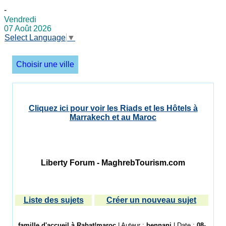
-
Vendredi
07 Août 2026
Select Language
▼
Choisir une ville
Cliquez ici pour voir les Riads et les Hôtels à
Marrakech et au Maroc
Liberty Forum - MaghrebTourism.com
Liste des sujets
Créer un nouveau sujet
famille d'accueil à Rabat/maroc
| Auteur :
bennani
| Date :
08-