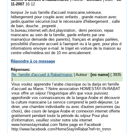
11-2007
16:12
bonjour Je suis famille d'accueil marocaine,sérieuse,
hébergement pour couple avec enfants , grande maison avec
jardin,quartier sécurisé,tout le nécessaire d'hébergement , salle
de bain, douche , propreté ,
tv,bureau,internet,wifi,dvd,playstation,. demi pension, repas
marocains au sein de la famille, garde enfants par une
maman(sur demande des parents), français et anglais parlées,
possibilité d'assurer accueil à l'aeroport ou à la gare, pour plus d
informations envoyer e-mail. le trajet en voiture de la maison au
centre ville/médina est de 10 mn amicalement
Répondre à ce message
Réponses:
Re: famille d'accueil à Rabat/maroc
| Auteur :
[no name]
( 3935
)
Vous voulez apprendre l’arabe classique ou la darija en famille
d’accueil au Maroc ? Notre association HOMESTAY-IN-RABAT
vous offre un séjour l’linguistique afin que vous puissiez
approfondir vos connaissances de la langue Arabe et découvrir
la culture marocaine Le service comprend le petit-déjeuner, Le
diner, une chambre individuelle ou avec d'autres personnes (au
choix), des cours de langue Arabe et connexion internet offerte
gratitement pendant toute la période du séjour Pour plus
d’information, veuillez visiter notre site internet
www.homestayinrabat.com Notre page en Facebook :
http://www.facebook.com/HomeStayInRabat?ref=tn_tnmn