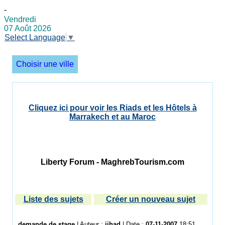
-
Vendredi
07 Août 2026
Select Language
▼
Choisir une ville
Cliquez ici pour voir les Riads et les Hôtels à
Marrakech et au Maroc
Liberty Forum - MaghrebTourism.com
Liste des sujets
Créer un nouveau sujet
demande de stage
| Auteur :
jihad
| Date :
07-11-2007
18:51