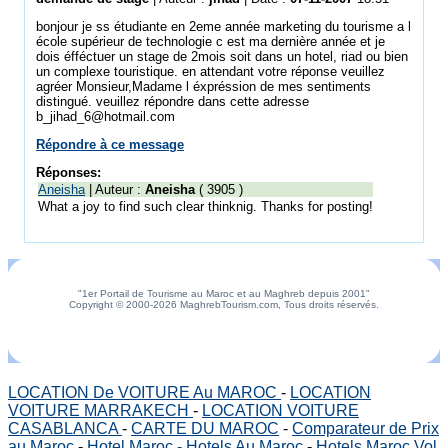
bonjour je ss étudiante en 2eme année marketing du tourisme a l
école supérieur de technologie c est ma dernière année et je
dois éfféctuer un stage de 2mois soit dans un hotel, riad ou bien
un complexe touristique. en attendant votre réponse veuillez
agréer Monsieur,Madame l éxpréssion de mes sentiments
distingué. veuillez répondre dans cette adresse
b_jihad_6@hotmail.com
Répondre à ce message
Réponses:
Aneisha
| Auteur :
Aneisha
( 3905 )
What a joy to find such clear thinknig. Thanks for posting!
"1er Portail de Tourisme au Maroc et au Maghreb depuis 2001"
Copyright © 2000-2026 MaghrebTourism.com, Tous droits réservés.
LOCATION De VOITURE Au MAROC
-
LOCATION
VOITURE MARRAKECH
-
LOCATION VOITURE
CASABLANCA
-
CARTE DU MAROC
-
Comparateur de Prix
au Maroc
-
Hotel Maroc - Hotels Au Maroc
-
Hotels Maroc Vol