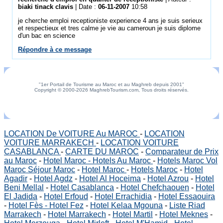
biaki tinack clavis
| Date :
06-11-2007
10:58
je cherche emploi receptioniste experience 4 ans je suis serieux
et respectieux et tres calme je vie au cameroun je suis diplome
d'un bac en science
Répondre à ce message
"1er Portail de Tourisme au Maroc et au Maghreb depuis 2001"
Copyright © 2000-2026 MaghrebTourism.com, Tous droits réservés.
LOCATION De VOITURE Au MAROC
-
LOCATION
VOITURE MARRAKECH
-
LOCATION VOITURE
CASABLANCA
-
CARTE DU MAROC
-
Comparateur de Prix
au Maroc
-
Hotel Maroc - Hotels Au Maroc
-
Hotels Maroc Vol
Maroc Séjour Maroc
-
Hotel Maroc
-
Hotels Maroc
-
Hotel
Agadir
-
Hotel Agdz
-
Hotel Al Hoceima
-
Hotel Azrou
-
Hotel
Beni Mellal
-
Hotel Casablanca
-
Hotel Chefchaouen
-
Hotel
El Jadida
-
Hotel Erfoud
-
Hotel Errachidia
-
Hotel Essaouira
-
Hotel Fès - Hotel Fez
-
Hotel Kelaa Mgouna
-
Liste Riad
Marrakech
-
Hotel Marrakech
-
Hotel Martil
-
Hotel Meknes
-