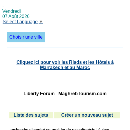
-
Vendredi
07 Août 2026
Select Language
▼
Choisir une ville
Cliquez ici pour voir les Riads et les Hôtels à
Marrakech et au Maroc
Liberty Forum - MaghrebTourism.com
Liste des sujets
Créer un nouveau sujet
recherche d'emploi en qualiter de receptioniste
| Auteur :