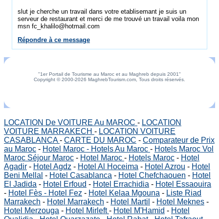
slut je cherche un travail dans votre etablisemant je suis un
serveur de restaurant et merci de me trouvé un travail voila mon
msn fc_khalilo@hotmail.com
Répondre à ce message
"1er Portail de Tourisme au Maroc et au Maghreb depuis 2001"
Copyright © 2000-2026 MaghrebTourism.com, Tous droits réservés.
LOCATION De VOITURE Au MAROC
-
LOCATION
VOITURE MARRAKECH
-
LOCATION VOITURE
CASABLANCA
-
CARTE DU MAROC
-
Comparateur de Prix
au Maroc
-
Hotel Maroc - Hotels Au Maroc
-
Hotels Maroc Vol
Maroc Séjour Maroc
-
Hotel Maroc
-
Hotels Maroc
-
Hotel
Agadir
-
Hotel Agdz
-
Hotel Al Hoceima
-
Hotel Azrou
-
Hotel
Beni Mellal
-
Hotel Casablanca
-
Hotel Chefchaouen
-
Hotel
El Jadida
-
Hotel Erfoud
-
Hotel Errachidia
-
Hotel Essaouira
-
Hotel Fès - Hotel Fez
-
Hotel Kelaa Mgouna
-
Liste Riad
Marrakech
-
Hotel Marrakech
-
Hotel Martil
-
Hotel Meknes
-
Hotel Merzouga
-
Hotel Mirleft
-
Hotel M'Hamid
-
Hotel