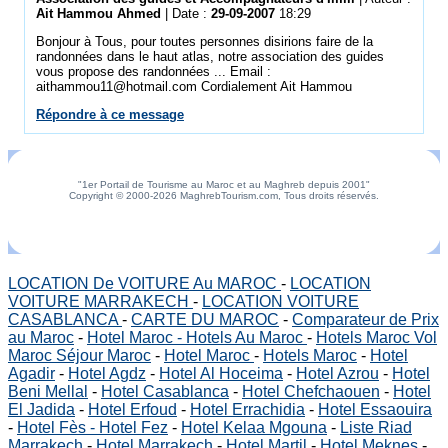
Ait Hammou Ahmed
| Date :
29-09-2007
18:29
Bonjour à Tous, pour toutes personnes disirions faire de la
randonnées dans le haut atlas, notre association des guides
vous propose des randonnées ... Email :
aithammou11@hotmail.com Cordialement Ait Hammou
Répondre à ce message
"1er Portail de Tourisme au Maroc et au Maghreb depuis 2001"
Copyright © 2000-2026 MaghrebTourism.com, Tous droits réservés.
LOCATION De VOITURE Au MAROC
-
LOCATION
VOITURE MARRAKECH
-
LOCATION VOITURE
CASABLANCA
-
CARTE DU MAROC
-
Comparateur de Prix
au Maroc
-
Hotel Maroc - Hotels Au Maroc
-
Hotels Maroc Vol
Maroc Séjour Maroc
-
Hotel Maroc
-
Hotels Maroc
-
Hotel
Agadir
-
Hotel Agdz
-
Hotel Al Hoceima
-
Hotel Azrou
-
Hotel
Beni Mellal
-
Hotel Casablanca
-
Hotel Chefchaouen
-
Hotel
El Jadida
-
Hotel Erfoud
-
Hotel Errachidia
-
Hotel Essaouira
-
Hotel Fès - Hotel Fez
-
Hotel Kelaa Mgouna
-
Liste Riad
Marrakech
-
Hotel Marrakech
-
Hotel Martil
-
Hotel Meknes
-