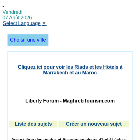
-
Vendredi
07 Août 2026
Select Language
▼
Choisir une ville
Cliquez ici pour voir les Riads et les Hôtels à
Marrakech et au Maroc
Liberty Forum - MaghrebTourism.com
Liste des sujets
Créer un nouveau sujet
Association des guides et Accompagnateurs d'Imlil
| Auteur :