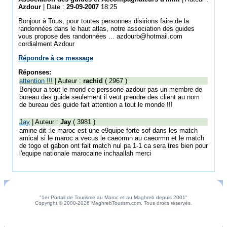
Azdour
| Date :
29-09-2007
18:25
Bonjour à Tous, pour toutes personnes disirions faire de la
randonnées dans le haut atlas, notre association des guides
vous propose des randonnées ... azdourb@hotmail.com
cordialment Azdour
Répondre à ce message
Réponses:
attention !!!
| Auteur :
rachid
( 2967 )
Bonjour a tout le mond ce perssone azdour pas un membre de
bureau des guide seulement il veut prendre des client au nom
de bureau des guide fait attention a tout le monde !!!
Jay
| Auteur :
Jay
( 3981 )
amine dit :le maroc est une e9quipe forte sof dans les match
amical si le maroc a vecus le caeormn au caeormn et le match
de togo et gabon ont fait match nul pa 1-1 ca sera tres bien pour
l'equipe nationale marocaine inchaallah merci
"1er Portail de Tourisme au Maroc et au Maghreb depuis 2001"
Copyright © 2000-2026 MaghrebTourism.com, Tous droits réservés.