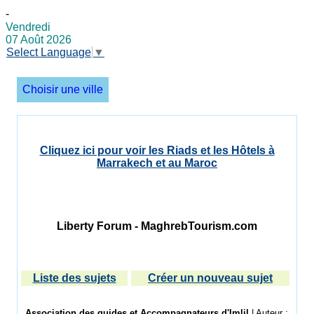
-
Vendredi
07 Août 2026
Select Language
▼
Choisir une ville
Cliquez ici pour voir les Riads et les Hôtels à
Marrakech et au Maroc
Liberty Forum - MaghrebTourism.com
Liste des sujets
Créer un nouveau sujet
Association des guides et Accompagnateurs d'Imlil
| Auteur :