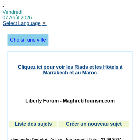
-
Vendredi
07 Août 2026
Select Language
▼
Choisir une ville
Cliquez ici pour voir les Riads et les Hôtels à
Marrakech et au Maroc
Liberty Forum - MaghrebTourism.com
Liste des sujets
Créer un nouveau sujet
demande d'emploi
| Auteur :
[no name]
| Date :
21-09-2007