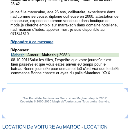
23:42
jeune fille marocaine, age 26 ans, celibataire, experience dans
riad comme serveuse, diplome coiffeuse en 2000, attestation de
masseuse, experience comme vendeuse dans boutique de
mode.je cherche emploi sur marrakech dans domaine hotellerie,
riad, maison d'hotes, appelez moi , je suis disponible au
071841519
Répondre à ce message
Réponses:
Mahesh
| Auteur :
Mahesh
( 3988 )
08-10-2011Salut les filles,J'espe8re que votre journe9e s'est
bien passe9e et que vous eates ariverr e0 temps pour le
bateau.Bonne journe9e pour demain et le0 c'est vrai que le de9fi
commence.Bonne chance et ayez du palisirMamimou XXX
"1er Portail de Tourisme au Maroc et au Maghreb depuis 2001"
Copyright © 2000-2026 MaghrebTourism.com, Tous droits réservés.
LOCATION De VOITURE Au MAROC
-
LOCATION