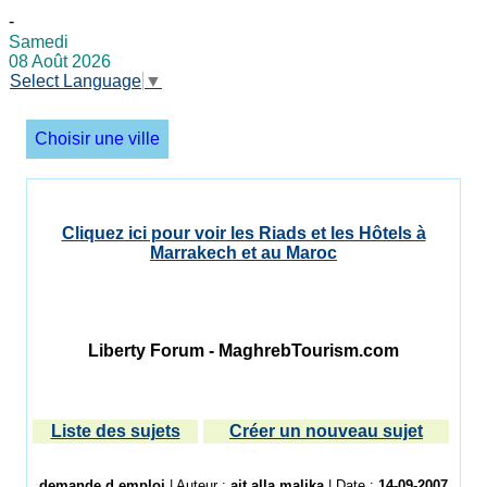
-
Samedi
08 Août 2026
Select Language
▼
Choisir une ville
Cliquez ici pour voir les Riads et les Hôtels à
Marrakech et au Maroc
Liberty Forum - MaghrebTourism.com
Liste des sujets
Créer un nouveau sujet
demande d emploi
| Auteur :
ait alla malika
| Date :
14-09-2007