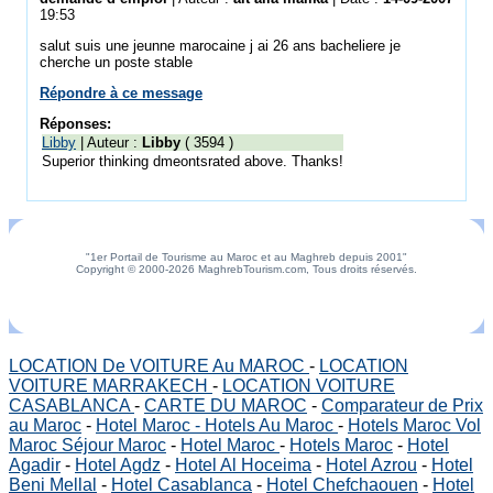
19:53
salut suis une jeunne marocaine j ai 26 ans bacheliere je
cherche un poste stable
Répondre à ce message
Réponses:
Libby
| Auteur :
Libby
( 3594 )
Superior thinking dmeontsrated above. Thanks!
"1er Portail de Tourisme au Maroc et au Maghreb depuis 2001"
Copyright © 2000-2026 MaghrebTourism.com, Tous droits réservés.
LOCATION De VOITURE Au MAROC
-
LOCATION
VOITURE MARRAKECH
-
LOCATION VOITURE
CASABLANCA
-
CARTE DU MAROC
-
Comparateur de Prix
au Maroc
-
Hotel Maroc - Hotels Au Maroc
-
Hotels Maroc Vol
Maroc Séjour Maroc
-
Hotel Maroc
-
Hotels Maroc
-
Hotel
Agadir
-
Hotel Agdz
-
Hotel Al Hoceima
-
Hotel Azrou
-
Hotel
Beni Mellal
-
Hotel Casablanca
-
Hotel Chefchaouen
-
Hotel