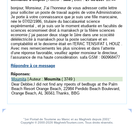
bonjour, Monsieur, J’ai l’honneur de vous adresser cette lettre
pour solliciter un poste de travail auprès de votre Administration.
Je porte à votre connaissance que je suis une fille marocaine,
née le 07/02/1986, titulaire du baccalauréat science
expèrèmental , et je suis uor le moment etudiante en facultès de
sciences economieet droit à marrakech pr la filière sciences
economie j' jai passer deux stage le 1ère dans une scociètè
dèlèlèctricitè à marrakech pour la poste secriatare et en
comptabèlitè et le dexieme ètait en l'ERAC TENSIFAT L HOUZ .
Avec mes remerciements les plus sincères et dans l’attente
d’une réponse favorable, veuillez agréer monsieur le directeur,
l’assurance de ma haute considération. safa GSM : 060968477
Répondre à ce message
Réponses:
Moumita
| Auteur :
Moumita
( 3749 )
Dear Debbie,I did not find any rrpeots of bedbugs at the Palm
Beach Resort Orange Beach, 22984 Perdido Beach Boulevard,
Orange Beach, AL 36561.Thanks, BBG
"1er Portail de Tourisme au Maroc et au Maghreb depuis 2001"
Copyright © 2000-2026 MaghrebTourism.com, Tous droits réservés.