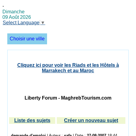
-
Dimanche
09 Août 2026
Select Language
▼
Choisir une ville
Cliquez ici pour voir les Riads et les Hôtels à
Marrakech et au Maroc
Liberty Forum - MaghrebTourism.com
Liste des sujets
Créer un nouveau sujet
demande d'emploi
| Auteur :
safa
| Date :
27-08-2007
18:44