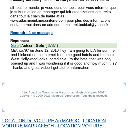
slt tous le monde, je vous ecris ce topic pour vous informer que
je suis un guide de montagne qui fait organizations des treks
dans tout la chain de haute atlas.
www.atlasmountaine.uniterre.com pour plus des informations
contacte moi dans ce adresse e-mail:trektoubkal@yahoo.fr
Répondre à ce message
Réponses:
Golu
| Auteur :
Golu
( 3787 )
MrAnto797 on June 12, 2010 Hey I am going to L.A for summer
and I lokeod on the internet for some good hotels and the hotel:
West Hollywood looks incrediable. Its the hotel that was only
opened up and I was wondering if it is good and how much it is?
Thanks and great video I got alot of information
"1er Portail de Tourisme au Maroc et au Maghreb depuis 2001"
Copyright © 2000-2026 MaghrebTourism.com, Tous droits réservés.
LOCATION De VOITURE Au MAROC
-
LOCATION
VOITURE MARRAKECH
-
LOCATION VOITURE