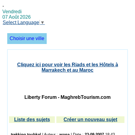
-
Vendredi
07 Août 2026
Select Language
▼
Choisir une ville
Cliquez ici pour voir les Riads et les Hôtels à
Marrakech et au Maroc
Liberty Forum - MaghrebTourism.com
Liste des sujets
Créer un nouveau sujet
trekking toubkal
| Auteur :
arona
| Date :
23-08-2007
18:43