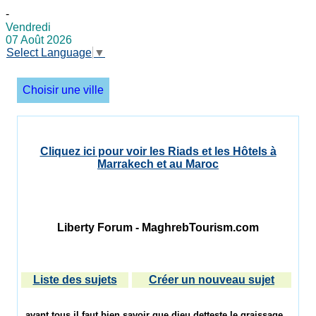
-
Vendredi
07 Août 2026
Select Language
▼
Choisir une ville
Cliquez ici pour voir les Riads et les Hôtels à
Marrakech et au Maroc
Liberty Forum - MaghrebTourism.com
Liste des sujets
Créer un nouveau sujet
avant tous il faut bien savoir que dieu detteste le graissage