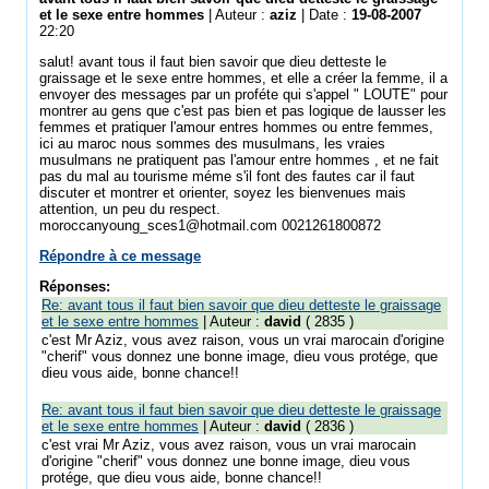
et le sexe entre hommes
| Auteur :
aziz
| Date :
19-08-2007
22:20
salut! avant tous il faut bien savoir que dieu detteste le
graissage et le sexe entre hommes, et elle a créer la femme, il a
envoyer des messages par un proféte qui s'appel " LOUTE" pour
montrer au gens que c'est pas bien et pas logique de lausser les
femmes et pratiquer l'amour entres hommes ou entre femmes,
ici au maroc nous sommes des musulmans, les vraies
musulmans ne pratiquent pas l'amour entre hommes , et ne fait
pas du mal au tourisme méme s'il font des fautes car il faut
discuter et montrer et orienter, soyez les bienvenues mais
attention, un peu du respect.
moroccanyoung_sces1@hotmail.com 0021261800872
Répondre à ce message
Réponses:
Re: avant tous il faut bien savoir que dieu detteste le graissage
et le sexe entre hommes
| Auteur :
david
( 2835 )
c'est Mr Aziz, vous avez raison, vous un vrai marocain d'origine
"cherif" vous donnez une bonne image, dieu vous protége, que
dieu vous aide, bonne chance!!
Re: avant tous il faut bien savoir que dieu detteste le graissage
et le sexe entre hommes
| Auteur :
david
( 2836 )
c'est vrai Mr Aziz, vous avez raison, vous un vrai marocain
d'origine "cherif" vous donnez une bonne image, dieu vous
protége, que dieu vous aide, bonne chance!!