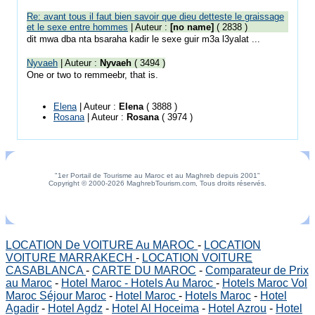
Re: avant tous il faut bien savoir que dieu detteste le graissage
et le sexe entre hommes
| Auteur :
[no name]
( 2838 )
dit mwa dba nta bsaraha kadir le sexe guir m3a l3yalat ...
Nyvaeh
| Auteur :
Nyvaeh
( 3494 )
One or two to remmeebr, that is.
Elena
| Auteur :
Elena
( 3888 )
Rosana
| Auteur :
Rosana
( 3974 )
"1er Portail de Tourisme au Maroc et au Maghreb depuis 2001"
Copyright © 2000-2026 MaghrebTourism.com, Tous droits réservés.
LOCATION De VOITURE Au MAROC
-
LOCATION
VOITURE MARRAKECH
-
LOCATION VOITURE
CASABLANCA
-
CARTE DU MAROC
-
Comparateur de Prix
au Maroc
-
Hotel Maroc - Hotels Au Maroc
-
Hotels Maroc Vol
Maroc Séjour Maroc
-
Hotel Maroc
-
Hotels Maroc
-
Hotel
Agadir
-
Hotel Agdz
-
Hotel Al Hoceima
-
Hotel Azrou
-
Hotel