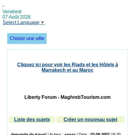
-
Vendredi
07 Août 2026
Select Language
▼
Choisir une ville
Cliquez ici pour voir les Riads et les Hôtels à
Marrakech et au Maroc
Liberty Forum - MaghrebTourism.com
Liste des sujets
Créer un nouveau sujet
demande de travail
| Auteur :
sanaa
| Date :
02-08-2007
19:20