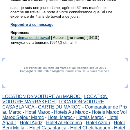
salut, je suis une jeune dame, agèe de 32 ans mariée, je
cherche un travail, je porte à votre connaissance que j'ai une
éxpérience de 7 ans de travail à ce jours.
Répondre à ce message
Réponses:
Re: demande de travail
| Auteur :
[no name]
( 3410 )
envoyez cv a tourisme1994@hotmail.fr
"1er Portail de Tourisme au Maroc et au Maghreb depuis 2001"
Copyright © 2000-2026 MaghrebTourism.com, Tous droits réservés.
LOCATION De VOITURE Au MAROC
-
LOCATION
VOITURE MARRAKECH
-
LOCATION VOITURE
CASABLANCA
-
CARTE DU MAROC
-
Comparateur de Prix
au Maroc
-
Hotel Maroc - Hotels Au Maroc
-
Hotels Maroc Vol
Maroc Séjour Maroc
-
Hotel Maroc
-
Hotels Maroc
-
Hotel
Agadir
-
Hotel Agdz
-
Hotel Al Hoceima
-
Hotel Azrou
-
Hotel
Beni Mellal
-
Hotel Casablanca
-
Hotel Chefchaouen
-
Hotel