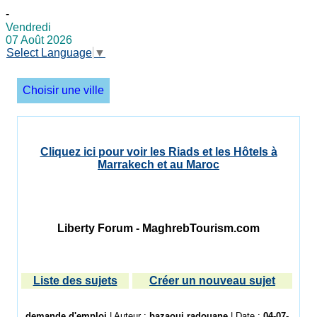
-
Vendredi
07 Août 2026
Select Language
▼
Choisir une ville
Cliquez ici pour voir les Riads et les Hôtels à
Marrakech et au Maroc
Liberty Forum - MaghrebTourism.com
Liste des sujets
Créer un nouveau sujet
demande d'emploi
| Auteur :
bazaoui radouane
| Date :
04-07-