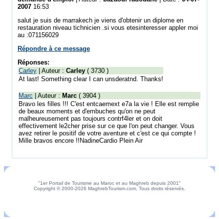
2007
16:53
salut je suis de marrakech je viens d'obtenir un diplome en
restauration niveau tichnicien .si vous etesinteresser appler moi
au :071156029
Répondre à ce message
Réponses:
Carley
| Auteur :
Carley
( 3730 )
At last! Something clear I can unsderatnd. Thanks!
Marc
| Auteur :
Marc
( 3904 )
Bravo les filles !!! C'est entcaemext e7a la vie ! Elle est remplie
de beaux moments et d'embuches qu'on ne peut
malheureusement pas toujours contrf4ler et on doit
effectivement le2cher prise sur ce que l'on peut changer. Vous
avez retirer le positif de votre aventure et c'est ce qui compte !
Mille bravos encore !!NadineCardio Plein Air
"1er Portail de Tourisme au Maroc et au Maghreb depuis 2001"
Copyright © 2000-2026 MaghrebTourism.com, Tous droits réservés.