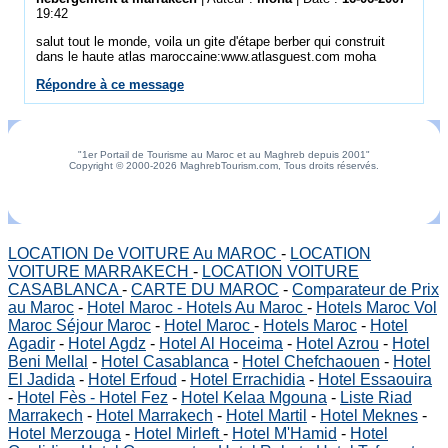
19:42
salut tout le monde, voila un gite d'étape berber qui construit
dans le haute atlas maroccaine:www.atlasguest.com moha
Répondre à ce message
"1er Portail de Tourisme au Maroc et au Maghreb depuis 2001"
Copyright © 2000-2026 MaghrebTourism.com, Tous droits réservés.
LOCATION De VOITURE Au MAROC
-
LOCATION
VOITURE MARRAKECH
-
LOCATION VOITURE
CASABLANCA
-
CARTE DU MAROC
-
Comparateur de Prix
au Maroc
-
Hotel Maroc - Hotels Au Maroc
-
Hotels Maroc Vol
Maroc Séjour Maroc
-
Hotel Maroc
-
Hotels Maroc
-
Hotel
Agadir
-
Hotel Agdz
-
Hotel Al Hoceima
-
Hotel Azrou
-
Hotel
Beni Mellal
-
Hotel Casablanca
-
Hotel Chefchaouen
-
Hotel
El Jadida
-
Hotel Erfoud
-
Hotel Errachidia
-
Hotel Essaouira
-
Hotel Fès - Hotel Fez
-
Hotel Kelaa Mgouna
-
Liste Riad
Marrakech
-
Hotel Marrakech
-
Hotel Martil
-
Hotel Meknes
-
Hotel Merzouga
-
Hotel Mirleft
-
Hotel M'Hamid
-
Hotel