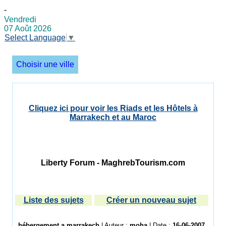
-
Vendredi
07 Août 2026
Select Language
▼
Choisir une ville
Cliquez ici pour voir les Riads et les Hôtels à
Marrakech et au Maroc
Liberty Forum - MaghrebTourism.com
Liste des sujets
Créer un nouveau sujet
hébergement a marrakech
| Auteur :
moha
| Date :
16-06-2007