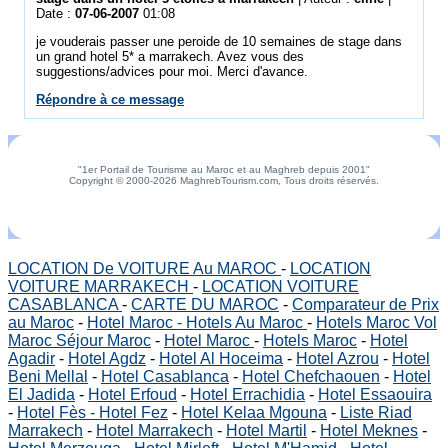
Date :
07-06-2007
01:08
je vouderais passer une peroide de 10 semaines de stage dans
un grand hotel 5* a marrakech. Avez vous des
suggestions/advices pour moi. Merci d'avance.
Répondre à ce message
"1er Portail de Tourisme au Maroc et au Maghreb depuis 2001"
Copyright © 2000-2026 MaghrebTourism.com, Tous droits réservés.
LOCATION De VOITURE Au MAROC
-
LOCATION
VOITURE MARRAKECH
-
LOCATION VOITURE
CASABLANCA
-
CARTE DU MAROC
-
Comparateur de Prix
au Maroc
-
Hotel Maroc - Hotels Au Maroc
-
Hotels Maroc Vol
Maroc Séjour Maroc
-
Hotel Maroc
-
Hotels Maroc
-
Hotel
Agadir
-
Hotel Agdz
-
Hotel Al Hoceima
-
Hotel Azrou
-
Hotel
Beni Mellal
-
Hotel Casablanca
-
Hotel Chefchaouen
-
Hotel
El Jadida
-
Hotel Erfoud
-
Hotel Errachidia
-
Hotel Essaouira
-
Hotel Fès - Hotel Fez
-
Hotel Kelaa Mgouna
-
Liste Riad
Marrakech
-
Hotel Marrakech
-
Hotel Martil
-
Hotel Meknes
-