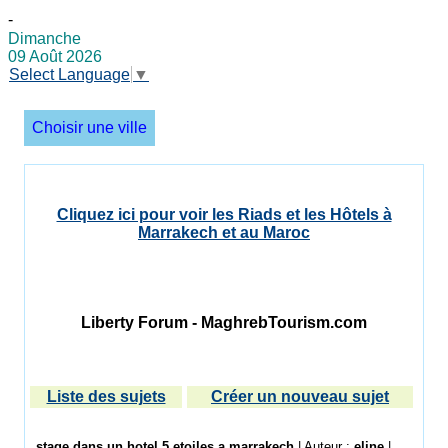
-
Dimanche
09 Août 2026
Select Language
▼
Choisir une ville
Cliquez ici pour voir les Riads et les Hôtels à
Marrakech et au Maroc
Liberty Forum - MaghrebTourism.com
Liste des sujets
Créer un nouveau sujet
stage dans un hotel 5 etoiles a marrakech
| Auteur :
eline
|