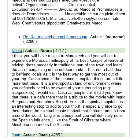
marocains des sud du pays avec des vues: notre
activité:Organsation de : --------- Circuits en 4x4 ----------
Excursion en 4x4 ----------- Bivouac au Maroc et Promenades à
does de Dromadaires ----------- Un agréable séjour en plein désert
tél 0021261988025 E-Mail:creative4x4tours@yahoo.com site
Web: Creativetours.tripod.com Creativetours.Maroc
Re: Re: recherche hotel à merzouga
| Auteur :
[no name]
( 2288 )
Noura
| Auteur :
Noura
( 4217 )
I think you will have a blast in Marrakech and you will get to
experience Moroccan hitlisapoty at its best. Couple of words of
advice: dress modestly in traditional part of the town and learn
the art of bargaining in the outdoor market. It is not a bad idea
to befriend locals as it is the best way to get the most out of
your trip. Casablanca is the economic capital, things are a little
more fast pace. It is a metropolitan kind of environment where
you definitely need to be aware of your surrounding (e.g:
pickpockets) I would visit Casa as people call it (did you know
that there is a cafe there that is a tribute to the movie with Ingrid
Bergman and Humphrey Bogart. Fez is the spiritual capital it is
an interesting stop to add to your trip.It is especially nice to go
there during the spiritual music festival that features artists from
around the world. Tangier is a busy port you will definitely note
the Spanish influence, I like the Strait of Gibraltar where
Meditteranean meets the Atlantic
Juan
| Auteur :
Juan
( 4285 )