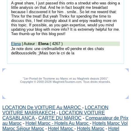
A great share, I just passed this onto a stnedut who was doing a
little analysis on that. And he in fact bought me breakfast
because I discovered it for him . smile.. So let me reword that:
Thnx for the treat! But yeah Thnkx for spending the time to
discuss this, I feel strongly about it and enjoy reading more on
this topic. If possible, as you gain expertise, would you mind
updating your blog with more info? It is extremely helpful for me.
Two thumb up for this blog post!
Elena
| Auteur :
Elena
( 4267 )
Je note donc une cre9maille8re e0 pendre et des chats
de9boussole9s ;)Mais bon le cri de la
"1er Portail de Tourisme au Maroc et au Maghreb depuis 2001"
Copyright © 2000-2026 MaghrebTourism.com, Tous droits réservés.
LOCATION De VOITURE Au MAROC
-
LOCATION
VOITURE MARRAKECH
-
LOCATION VOITURE
CASABLANCA
-
CARTE DU MAROC
-
Comparateur de Prix
au Maroc
-
Hotel Maroc - Hotels Au Maroc
-
Hotels Maroc Vol
Maroc Séjour Maroc
-
Hotel Maroc
-
Hotels Maroc
-
Hotel