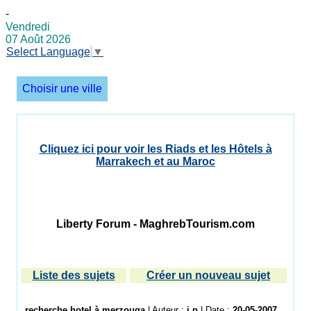
-
Vendredi
07 Août 2026
Select Language
▼
Choisir une ville
Cliquez ici pour voir les Riads et les Hôtels à
Marrakech et au Maroc
Liberty Forum - MaghrebTourism.com
Liste des sujets
Créer un nouveau sujet
recherche hotel à merzouga
| Auteur :
j p
| Date :
20-05-2007