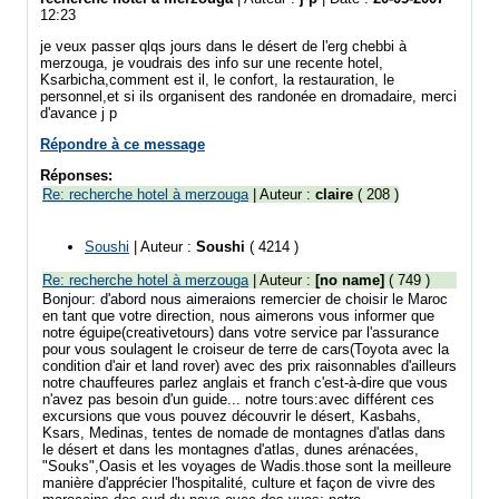
12:23
je veux passer qlqs jours dans le désert de l'erg chebbi à
merzouga, je voudrais des info sur une recente hotel,
Ksarbicha,comment est il, le confort, la restauration, le
personnel,et si ils organisent des randonée en dromadaire, merci
d'avance j p
Répondre à ce message
Réponses:
Re: recherche hotel à merzouga
| Auteur :
claire
( 208 )
Soushi
| Auteur :
Soushi
( 4214 )
Re: recherche hotel à merzouga
| Auteur :
[no name]
( 749 )
Bonjour: d'abord nous aimeraions remercier de choisir le Maroc
en tant que votre direction, nous aimerons vous informer que
notre éguipe(creativetours) dans votre service par l'assurance
pour vous soulagent le croiseur de terre de cars(Toyota avec la
condition d'air et land rover) avec des prix raisonnables d'ailleurs
notre chauffeures parlez anglais et franch c'est-à-dire que vous
n'avez pas besoin d'un guide... notre tours:avec différent ces
excursions que vous pouvez découvrir le désert, Kasbahs,
Ksars, Medinas, tentes de nomade de montagnes d'atlas dans
le désert et dans les montagnes d'atlas, dunes arénacées,
"Souks",Oasis et les voyages de Wadis.those sont la meilleure
manière d'apprécier l'hospitalité, culture et façon de vivre des