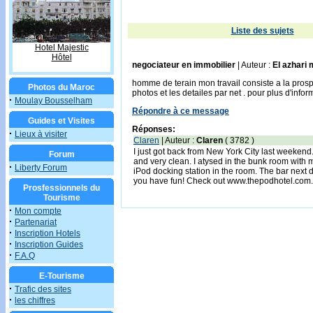
Liste des sujets
Hotel Majestic
Hôtel
negociateur en immobilier
| Auteur :
El azhari 
homme de terain mon travail consiste a la pros
Photos du Maroc
photos et les detailes par net . pour plus d'in
·
Moulay Bousselham
Répondre à ce message
Guides et Visites
Réponses:
·
Lieux à visiter
Claren
| Auteur :
Claren
( 3782 )
I just got back from New York City last weekend.
Forum
and very clean. I atysed in the bunk room with 
·
Liberty Forum
iPod docking station in the room. The bar ne
you have fun! Check out www.thepodhotel.com.
Prosfessionnels du
Tourisme
·
Mon compte
·
Partenariat
·
Inscription Hotels
·
Inscription Guides
·
F.A.Q
E-Tourisme
·
Trafic des sites
·
les chiffres