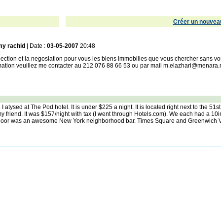
Créer un nouveau
my rachid
| Date :
03-05-2007
20:48
pection et la negosiation pour vous les biens immobilies que vous chercher sans v
formation veuillez me contacter au 212 076 88 66 53 ou par mail m.elazhari@menara
 I atysed at The Pod hotel. It is under $225 a night. It is located right next to the
my friend. It was $157/night with tax (I went through Hotels.com). We each had a 10i
xt door was an awesome New York neighborhood bar. Times Square and Greenwich V