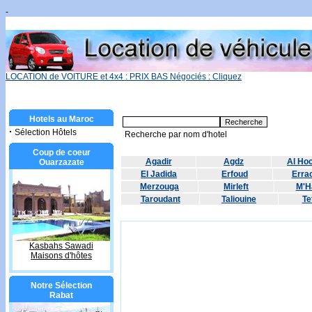
-
LOCATION de VOITURE et 4x4 : PRIX BAS Négociés : Cliquez
Hotels au Maroc
·
Sélection Hôtels
Recherche par nom d'hotel
Coup de coeur
Agadir
Agdz
Al Ho
Ouarzazate
El Jadida
Erfoud
Errac
Merzouga
Mirleft
M'H
Taroudant
Taliouine
Te
Kasbahs Sawadi
Maisons d'hôtes
Notre Sélection
Rabat