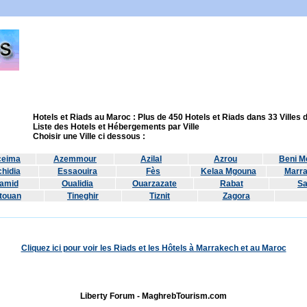
Hotels et Riads au Maroc : Plus de 450 Hotels et Riads dans 33 Villes
Liste des Hotels et Hébergements par Ville
Choisir une Ville ci dessous :
ceima
Azemmour
Azilal
Azrou
Beni Me
hidia
Essaouira
Fès
Kelaa Mgouna
Marr
amid
Oualidia
Ouarzazate
Rabat
Sa
touan
Tineghir
Tiznit
Zagora
Cliquez ici pour voir les Riads et les Hôtels à Marrakech et au Maroc
Liberty Forum - MaghrebTourism.com