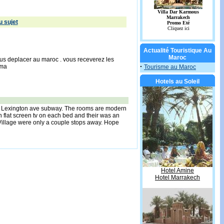
 sujet
Actualité Touristique Au
Maroc
ous deplacer au maroc . vous receverez les
·
.ma
Tourisme au Maroc
Hotels au Soleil
 51st Lexington ave subway. The rooms are modern
n flat screen tv on each bed and their was an
illage were only a couple stops away. Hope
Hotel Amine
Hotel Marrakech