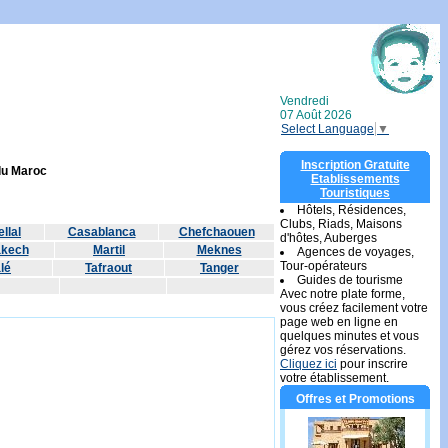
Vendredi
07 Août 2026
Select Language
▼
Inscription Gratuite
 du Maroc
Etablissements
Touristiques
Hôtels, Résidences,
Clubs, Riads, Maisons
llal
Casablanca
Chefchaouen
d'hôtes, Auberges
akech
Martil
Meknes
Agences de voyages,
Tour-opérateurs
lé
Tafraout
Tanger
Guides de tourisme
Avec notre plate forme,
vous créez facilement votre
page web en ligne en
quelques minutes et vous
gérez vos réservations.
Cliquez ici
pour inscrire
votre établissement.
Offres et Promotions