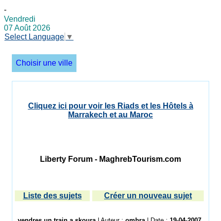
-
Vendredi
07 Août 2026
Select Language
▼
Choisir une ville
Cliquez ici pour voir les Riads et les Hôtels à
Marrakech et au Maroc
Liberty Forum - MaghrebTourism.com
Liste des sujets
Créer un nouveau sujet
vendres un train a skoura
| Auteur :
ombra
| Date :
19-04-2007