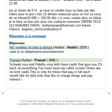
12:49
j'ai un térain de 5 H . je veux le vendre tous ou bien par des
métre pour le prix c'est 15 dirham marocain pour un m2 sa veux
dir un hiktar(10.000 = 150.00 dhs ) si vous voules plus un hiktar
je te faire un bon prix pour me contacte monsieur OBRIM TELE
212 66453891 EMAIL: brahimprojet@hotmail.com bonne
chance. angelos_services@yahoo.fr
Répondre à ce message
Réponses:
Re: vendres un train a skoura
| Auteur :
khalid
( 2035 )
salut je te telephonera prochainement
Pranjal
| Auteur :
Pranjal
( 3886 )
Schwab visa and Fidelity visa both have cards that give you 2%
back on everything.You must have top cdreit scores.These are
no limit cards.This is only for those that pay in full each
month.Not for little kids that like to charge things and pay
interest./
"1er Portail de Tourisme au Maroc et au Maghreb depuis 2001"
Copyright © 2000-2026 MaghrebTourism.com, Tous droits réservés.