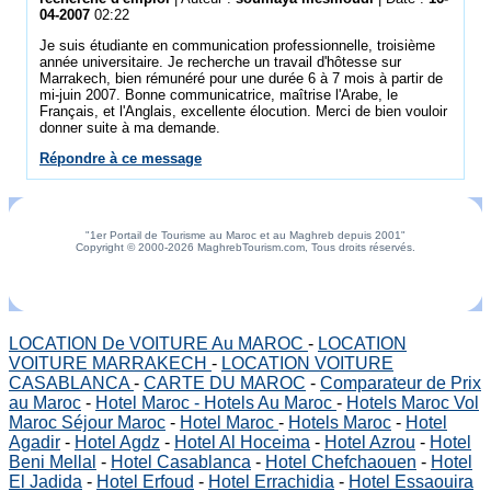
04-2007
02:22
Je suis étudiante en communication professionnelle, troisième
année universitaire. Je recherche un travail d'hôtesse sur
Marrakech, bien rémunéré pour une durée 6 à 7 mois à partir de
mi-juin 2007. Bonne communicatrice, maîtrise l'Arabe, le
Français, et l'Anglais, excellente élocution. Merci de bien vouloir
donner suite à ma demande.
Répondre à ce message
"1er Portail de Tourisme au Maroc et au Maghreb depuis 2001"
Copyright © 2000-2026 MaghrebTourism.com, Tous droits réservés.
LOCATION De VOITURE Au MAROC
-
LOCATION
VOITURE MARRAKECH
-
LOCATION VOITURE
CASABLANCA
-
CARTE DU MAROC
-
Comparateur de Prix
au Maroc
-
Hotel Maroc - Hotels Au Maroc
-
Hotels Maroc Vol
Maroc Séjour Maroc
-
Hotel Maroc
-
Hotels Maroc
-
Hotel
Agadir
-
Hotel Agdz
-
Hotel Al Hoceima
-
Hotel Azrou
-
Hotel
Beni Mellal
-
Hotel Casablanca
-
Hotel Chefchaouen
-
Hotel
El Jadida
-
Hotel Erfoud
-
Hotel Errachidia
-
Hotel Essaouira