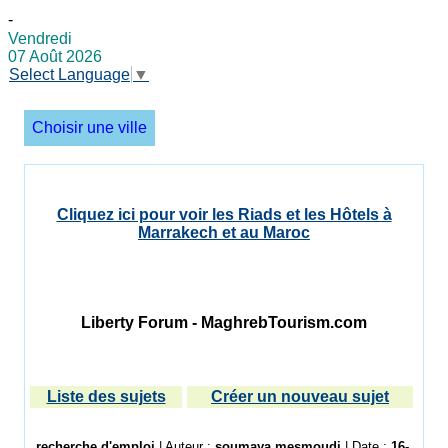
-
Vendredi
07 Août 2026
Select Language
▼
Choisir une ville
Cliquez ici pour voir les Riads et les Hôtels à
Marrakech et au Maroc
Liberty Forum - MaghrebTourism.com
Liste des sujets
Créer un nouveau sujet
recherche d'emploi
| Auteur :
soumaya mesmoudi
| Date :
16-