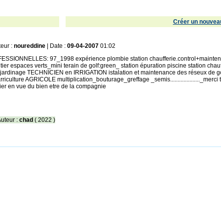
Créer un nouveau
teur :
noureddine
| Date :
09-04-2007
01:02
IONNELLES: 97_1998 expérience plombie station chaufferie.control+maintenan
r espaces verts_mini terain de golf:green_ station épuration piscine station cha
et jardinage TECHNICIEN en IRRIGATION istalation et maintenance des réseux de go
rriculture AGRICOLE multiplication_bouturage_greffage _semis...................._m
ier en vue du bien etre de la compagnie
Auteur :
chad
( 2022 )