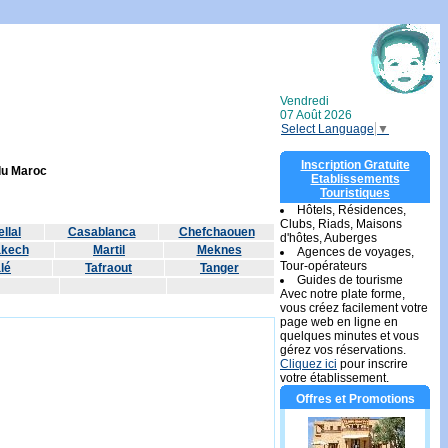
Vendredi
07 Août 2026
Select Language
▼
Inscription Gratuite
 du Maroc
Etablissements
Touristiques
Hôtels, Résidences,
Clubs, Riads, Maisons
llal
Casablanca
Chefchaouen
d'hôtes, Auberges
akech
Martil
Meknes
Agences de voyages,
Tour-opérateurs
lé
Tafraout
Tanger
Guides de tourisme
Avec notre plate forme,
vous créez facilement votre
page web en ligne en
quelques minutes et vous
gérez vos réservations.
Cliquez ici
pour inscrire
votre établissement.
Offres et Promotions