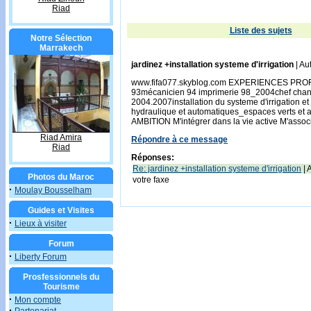
Riad
Liste des sujets
Notre Sélection
Marrakech
jardinez +installation systeme d'irrigation
| Au
www.fifa077.skyblog.com EXPERIENCES PROFESS
93mécanicien 94 imprimerie 98_2004chef chantie
2004.2007installation du systeme d'irrigation 
hydraulique et automatiques_espaces verts et a
AMBITION M'intégrer dans la vie active M'assoc
Riad Amira
Répondre à ce message
Riad
Réponses:
Re: jardinez +installation systeme d'irrigation
| 
Photos du Maroc
votre faxe
·
Moulay Bousselham
Guides et Visites
·
Lieux à visiter
Forum
·
Liberty Forum
Prosfessionnels du
Tourisme
·
Mon compte
·