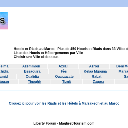
Hotels et Riads au Maroc : Plus de 450 Hotels et Riads dans 33 Villes
Liste des Hotels et Hébergements par Ville
Choisir une Ville ci dessous :
ceima
Azemmour
Azilal
Azrou
Beni Me
hidia
Essaouira
Fès
Kelaa Mgouna
Marr
amid
Oualidia
Ouarzazate
Rabat
Sa
touan
Tineghir
Tiznit
Zagora
Cliquez ici pour voir les Riads et les Hôtels à Marrakech et au Maroc
Liberty Forum - MaghrebTourism.com