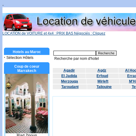
-
LOCATION de VOITURE et 4x4 : PRIX BAS Négociés : Cliquez
Hotels au Maroc
·
Sélection Hôtels
Recherche par nom d'hotel
Coup de coeur
Agadir
Agdz
Al Ho
Marrakech
El Jadida
Erfoud
Errac
Merzouga
Mirleft
M'H
Taroudant
Taliouine
Te
Riad Zinoun