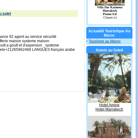
 sujet
Actualité Touristique Au
Maroc
ce 92 agent au service sécurité
·
ufferie maison systeme maison
Tourisme au Maroc
utt a goutt et d'aspersion _systeme
erci tele+21265962468 LANGUES français arabe
Hotels au Soleil
Hotel Amine
Hotel Marrakech