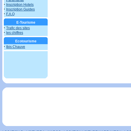
Partenariat
·
Inscription Hotels
·
Inscription Guides
·
F.A.Q
E-Tourisme
·
Trafic des sites
·
les chiffres
Ecotourisme
·
Ibis Chauve