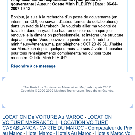
gouvernante
| Auteur :
Odette Minh FLEURY
| Date :
06-04-
2007
19:13
Bonjour, je suis à la recherche d'un poste de gouvernante (en
intérim, en CDI, ou suivant d'autres formes de collaborations)
dans un ryad de Marrakech. Je voudrais allier ma volonté de
travailler dans un ryad, lieu haut en couleur ou chaque jour
renouvelle la dimension professionnelle, et intégrer une structure
déjà accomplie. Vous pouvez me joindre par mél: odette-
minh.fleury@menara.ma, par téléphone : O67 23 49 51. J'habite
sur Marrakech depuis quelques mois. Je suis à votre disposition
pour tous renseignements complémentaires ou pour toute
rencontre. Odette Minh FLEURY
Répondre à ce message
"1er Portail de Tourisme au Maroc et au Maghreb depuis 2001"
Copyright © 2000-2026 MaghrebTourism.com, Tous droits réservés.
LOCATION De VOITURE Au MAROC
-
LOCATION
VOITURE MARRAKECH
-
LOCATION VOITURE
CASABLANCA
-
CARTE DU MAROC
-
Comparateur de Prix
au Maroc
-
Hotel Maroc - Hotels Au Maroc
-
Hotels Maroc Vol