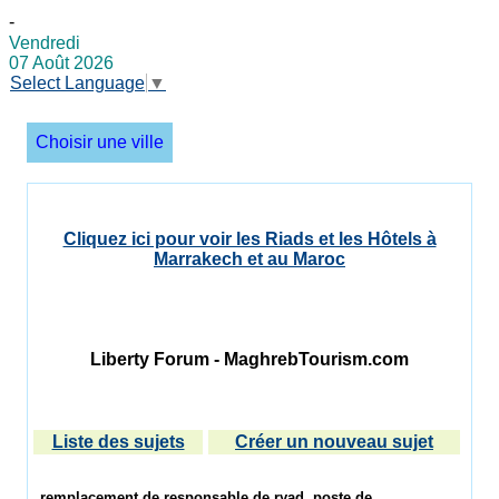
-
Vendredi
07 Août 2026
Select Language
▼
Choisir une ville
Cliquez ici pour voir les Riads et les Hôtels à
Marrakech et au Maroc
Liberty Forum - MaghrebTourism.com
Liste des sujets
Créer un nouveau sujet
remplacement de responsable de ryad, poste de