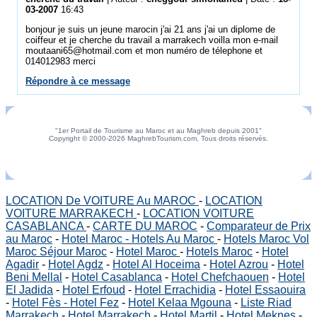
03-2007
16:43
bonjour je suis un jeune marocin j'ai 21 ans j'ai un diplome de
coiffeur et je cherche du travail a marrakech voilla mon e-mail
moutaani65@hotmail.com et mon numéro de télephone et
014012983 merci
Répondre à ce message
"1er Portail de Tourisme au Maroc et au Maghreb depuis 2001"
Copyright © 2000-2026 MaghrebTourism.com, Tous droits réservés.
LOCATION De VOITURE Au MAROC
-
LOCATION
VOITURE MARRAKECH
-
LOCATION VOITURE
CASABLANCA
-
CARTE DU MAROC
-
Comparateur de Prix
au Maroc
-
Hotel Maroc - Hotels Au Maroc
-
Hotels Maroc Vol
Maroc Séjour Maroc
-
Hotel Maroc
-
Hotels Maroc
-
Hotel
Agadir
-
Hotel Agdz
-
Hotel Al Hoceima
-
Hotel Azrou
-
Hotel
Beni Mellal
-
Hotel Casablanca
-
Hotel Chefchaouen
-
Hotel
El Jadida
-
Hotel Erfoud
-
Hotel Errachidia
-
Hotel Essaouira
-
Hotel Fès - Hotel Fez
-
Hotel Kelaa Mgouna
-
Liste Riad
Marrakech
-
Hotel Marrakech
-
Hotel Martil
-
Hotel Meknes
-