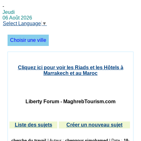
-
Jeudi
06 Août 2026
Select Language
▼
Choisir une ville
Cliquez ici pour voir les Riads et les Hôtels à
Marrakech et au Maroc
Liberty Forum - MaghrebTourism.com
Liste des sujets
Créer un nouveau sujet
cherche du travail
| Auteur :
cheggour simohamed
| Date :
18-