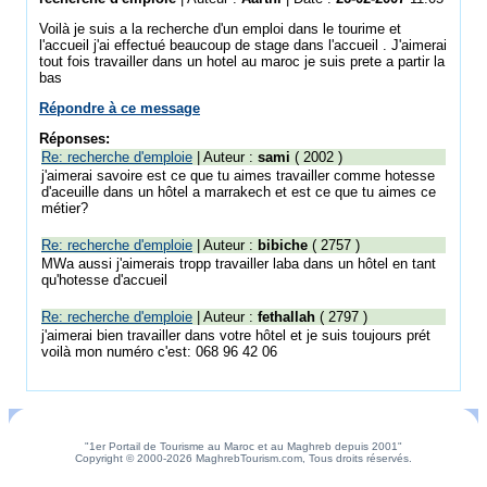
Voilà je suis a la recherche d'un emploi dans le tourime et
l'accueil j'ai effectué beaucoup de stage dans l'accueil . J'aimerai
tout fois travailler dans un hotel au maroc je suis prete a partir la
bas
Répondre à ce message
Réponses:
Re: recherche d'emploie
| Auteur :
sami
( 2002 )
j'aimerai savoire est ce que tu aimes travailler comme hotesse
d'aceuille dans un hôtel a marrakech et est ce que tu aimes ce
métier?
Re: recherche d'emploie
| Auteur :
bibiche
( 2757 )
MWa aussi j'aimerais tropp travailler laba dans un hôtel en tant
qu'hotesse d'accueil
Re: recherche d'emploie
| Auteur :
fethallah
( 2797 )
j'aimerai bien travailler dans votre hôtel et je suis toujours prét
voilà mon numéro c'est: 068 96 42 06
"1er Portail de Tourisme au Maroc et au Maghreb depuis 2001"
Copyright © 2000-2026 MaghrebTourism.com, Tous droits réservés.