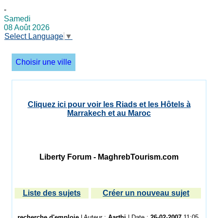
-
Samedi
08 Août 2026
Select Language
▼
Choisir une ville
Cliquez ici pour voir les Riads et les Hôtels à
Marrakech et au Maroc
Liberty Forum - MaghrebTourism.com
Liste des sujets
Créer un nouveau sujet
recherche d'emploie
| Auteur :
Aarthi
| Date :
26-02-2007
11:05