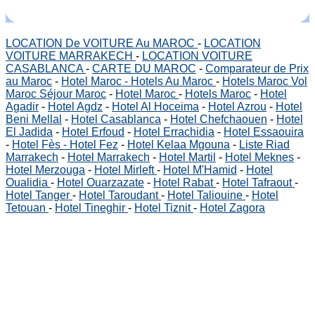
LOCATION De VOITURE Au MAROC
-
LOCATION
VOITURE MARRAKECH
-
LOCATION VOITURE
CASABLANCA
-
CARTE DU MAROC
-
Comparateur de Prix
au Maroc
-
Hotel Maroc - Hotels Au Maroc
-
Hotels Maroc Vol
Maroc Séjour Maroc
-
Hotel Maroc
-
Hotels Maroc
-
Hotel
Agadir
-
Hotel Agdz
-
Hotel Al Hoceima
-
Hotel Azrou
-
Hotel
Beni Mellal
-
Hotel Casablanca
-
Hotel Chefchaouen
-
Hotel
El Jadida
-
Hotel Erfoud
-
Hotel Errachidia
-
Hotel Essaouira
-
Hotel Fès - Hotel Fez
-
Hotel Kelaa Mgouna
-
Liste Riad
Marrakech
-
Hotel Marrakech
-
Hotel Martil
-
Hotel Meknes
-
Hotel Merzouga
-
Hotel Mirleft
-
Hotel M'Hamid
-
Hotel
Oualidia
-
Hotel Ouarzazate
-
Hotel Rabat
-
Hotel Tafraout
-
Hotel Tanger
-
Hotel Taroudant
-
Hotel Taliouine
-
Hotel
Tetouan
-
Hotel Tineghir
-
Hotel Tiznit
-
Hotel Zagora