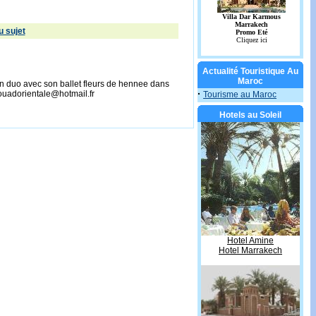
 sujet
Actualité Touristique Au
Maroc
n duo avec son ballet fleurs de hennee dans
·
ouadorientale@hotmail.fr
Tourisme au Maroc
Hotels au Soleil
Hotel Amine
Hotel Marrakech