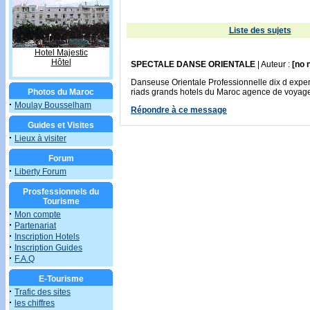
Liste des sujets
Hotel Majestic
Hôtel
SPECTALE DANSE ORIENTALE
| Auteur :
[no 
Danseuse Orientale Professionnelle dix d exper
Photos du Maroc
riads grands hotels du Maroc agence de voyage 
·
Moulay Bousselham
Répondre à ce message
Guides et Visites
·
Lieux à visiter
Forum
·
Liberty Forum
Prosfessionnels du
Tourisme
·
Mon compte
·
Partenariat
·
Inscription Hotels
·
Inscription Guides
·
F.A.Q
E-Tourisme
·
Trafic des sites
·
les chiffres