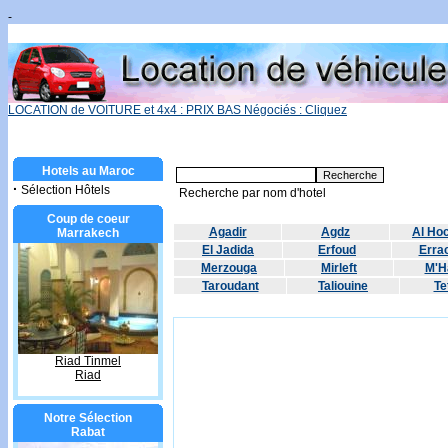
-
LOCATION de VOITURE et 4x4 : PRIX BAS Négociés : Cliquez
Hotels au Maroc
·
Sélection Hôtels
Recherche par nom d'hotel
Coup de coeur
Agadir
Agdz
Al Ho
Marrakech
El Jadida
Erfoud
Errac
Merzouga
Mirleft
M'H
Taroudant
Taliouine
Te
Riad Tinmel
Riad
Notre Sélection
Rabat