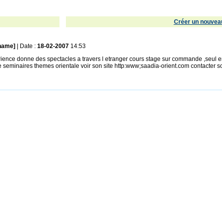
Créer un nouveau
name]
| Date :
18-02-2007
14:53
ience donne des spectacles a travers l etranger cours stage sur commande ,seul e
seminaires themes orientale voir son site http:www;saadia-orient.com contacter s