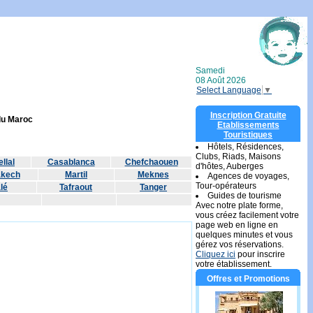
Samedi
08 Août 2026
Select Language
▼
Inscription Gratuite
 du Maroc
Etablissements
Touristiques
Hôtels, Résidences,
Clubs, Riads, Maisons
llal
Casablanca
Chefchaouen
d'hôtes, Auberges
akech
Martil
Meknes
Agences de voyages,
Tour-opérateurs
lé
Tafraout
Tanger
Guides de tourisme
Avec notre plate forme,
vous créez facilement votre
page web en ligne en
quelques minutes et vous
gérez vos réservations.
Cliquez ici
pour inscrire
votre établissement.
Offres et Promotions