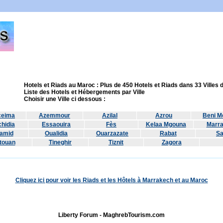
Hotels et Riads au Maroc : Plus de 450 Hotels et Riads dans 33 Villes
Liste des Hotels et Hébergements par Ville
Choisir une Ville ci dessous :
ceima
Azemmour
Azilal
Azrou
Beni Me
hidia
Essaouira
Fès
Kelaa Mgouna
Marr
amid
Oualidia
Ouarzazate
Rabat
Sa
touan
Tineghir
Tiznit
Zagora
Cliquez ici pour voir les Riads et les Hôtels à Marrakech et au Maroc
Liberty Forum - MaghrebTourism.com