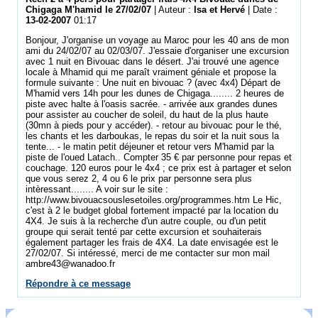
Chigaga M'hamid le 27/02/07
| Auteur :
Isa et Hervé
| Date :
13-02-2007
01:17
Bonjour, J'organise un voyage au Maroc pour les 40 ans de mon
ami du 24/02/07 au 02/03/07. J'essaie d'organiser une excursion
avec 1 nuit en Bivouac dans le désert. J'ai trouvé une agence
locale à Mhamid qui me paraît vraiment géniale et propose la
formule suivante : Une nuit en bivouac ? (avec 4x4) Départ de
M'hamid vers 14h pour les dunes de Chigaga........ 2 heures de
piste avec halte à l'oasis sacrée. - arrivée aux grandes dunes
pour assister au coucher de soleil, du haut de la plus haute
(30mn à pieds pour y accéder). - retour au bivouac pour le thé,
les chants et les darboukas, le repas du soir et la nuit sous la
tente... - le matin petit déjeuner et retour vers M'hamid par la
piste de l'oued Latach.. Compter 35 € par personne pour repas et
couchage. 120 euros pour le 4x4 ; ce prix est à partager et selon
que vous serez 2, 4 ou 6 le prix par personne sera plus
intèressant........ A voir sur le site :
http://www.bivouacsouslesetoiles.org/programmes.htm Le Hic,
c'est à 2 le budget global fortement impacté par la location du
4X4. Je suis à la recherche d'un autre couple, ou d'un petit
groupe qui serait tenté par cette excursion et souhaiterais
également partager les frais de 4X4. La date envisagée est le
27/02/07. Si intéressé, merci de me contacter sur mon mail
ambre43@wanadoo.fr
Répondre à ce message