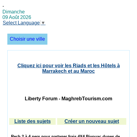
-
Dimanche
09 Août 2026
Select Language
▼
Choisir une ville
Cliquez ici pour voir les Riads et les Hôtels à
Marrakech et au Maroc
Liberty Forum - MaghrebTourism.com
Liste des sujets
Créer un nouveau sujet
Rech 2 à 4 pers pour partager frais 4X4 Bivouac dunes de