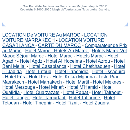
"1er Portail de Tourisme au Maroc et au Maghreb depuis 2001"
Copyright © 2000-2026 MaghrebTourism.com, Tous droits réservés.
LOCATION De VOITURE Au MAROC
-
LOCATION
VOITURE MARRAKECH
-
LOCATION VOITURE
CASABLANCA
-
CARTE DU MAROC
-
Comparateur de Prix
au Maroc
-
Hotel Maroc - Hotels Au Maroc
-
Hotels Maroc Vol
Maroc Séjour Maroc
-
Hotel Maroc
-
Hotels Maroc
-
Hotel
Agadir
-
Hotel Agdz
-
Hotel Al Hoceima
-
Hotel Azrou
-
Hotel
Beni Mellal
-
Hotel Casablanca
-
Hotel Chefchaouen
-
Hotel
El Jadida
-
Hotel Erfoud
-
Hotel Errachidia
-
Hotel Essaouira
-
Hotel Fès - Hotel Fez
-
Hotel Kelaa Mgouna
-
Liste Riad
Marrakech
-
Hotel Marrakech
-
Hotel Martil
-
Hotel Meknes
-
Hotel Merzouga
-
Hotel Mirleft
-
Hotel M'Hamid
-
Hotel
Oualidia
-
Hotel Ouarzazate
-
Hotel Rabat
-
Hotel Tafraout
-
Hotel Tanger
-
Hotel Taroudant
-
Hotel Taliouine
-
Hotel
Tetouan
-
Hotel Tineghir
-
Hotel Tiznit
-
Hotel Zagora