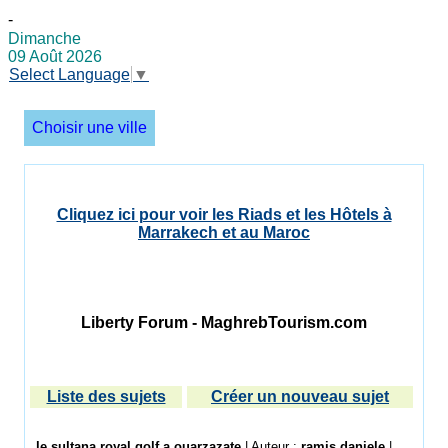
-
Dimanche
09 Août 2026
Select Language
▼
Choisir une ville
Cliquez ici pour voir les Riads et les Hôtels à
Marrakech et au Maroc
Liberty Forum - MaghrebTourism.com
Liste des sujets
Créer un nouveau sujet
le sultana royal golf a ouarzazate
| Auteur :
ramis daniele
|