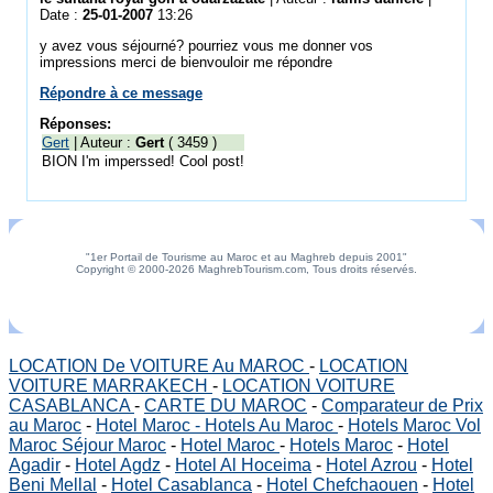
Date :
25-01-2007
13:26
y avez vous séjourné? pourriez vous me donner vos
impressions merci de bienvouloir me répondre
Répondre à ce message
Réponses:
Gert
| Auteur :
Gert
( 3459 )
BION I'm imperssed! Cool post!
"1er Portail de Tourisme au Maroc et au Maghreb depuis 2001"
Copyright © 2000-2026 MaghrebTourism.com, Tous droits réservés.
LOCATION De VOITURE Au MAROC
-
LOCATION
VOITURE MARRAKECH
-
LOCATION VOITURE
CASABLANCA
-
CARTE DU MAROC
-
Comparateur de Prix
au Maroc
-
Hotel Maroc - Hotels Au Maroc
-
Hotels Maroc Vol
Maroc Séjour Maroc
-
Hotel Maroc
-
Hotels Maroc
-
Hotel
Agadir
-
Hotel Agdz
-
Hotel Al Hoceima
-
Hotel Azrou
-
Hotel
Beni Mellal
-
Hotel Casablanca
-
Hotel Chefchaouen
-
Hotel