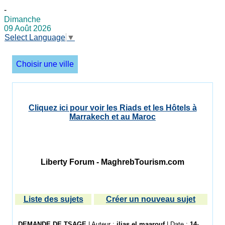
-
Dimanche
09 Août 2026
Select Language
▼
Choisir une ville
Cliquez ici pour voir les Riads et les Hôtels à
Marrakech et au Maroc
Liberty Forum - MaghrebTourism.com
Liste des sujets
Créer un nouveau sujet
DEMANDE DE TSAGE
| Auteur :
ilias el maarouf
| Date :
14-