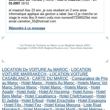
01-2007
19:52
el maarouf ilias 23 ans ,je suis etudiant en 2 eme anne
informatique applique ala gestion a rabat ;bac+2,je cherche un
stage le mois 8ou 9 merci voila mon numero073349103et mon
email camelion_55@hotmail.com
Répondre à ce message
"1er Portail de Tourisme au Maroc et au Maghreb depuis 2001"
Copyright © 2000-2026 MaghrebTourism.com, Tous droits réservés.
LOCATION De VOITURE Au MAROC
-
LOCATION
VOITURE MARRAKECH
-
LOCATION VOITURE
CASABLANCA
-
CARTE DU MAROC
-
Comparateur de Prix
au Maroc
-
Hotel Maroc - Hotels Au Maroc
-
Hotels Maroc Vol
Maroc Séjour Maroc
-
Hotel Maroc
-
Hotels Maroc
-
Hotel
Agadir
-
Hotel Agdz
-
Hotel Al Hoceima
-
Hotel Azrou
-
Hotel
Beni Mellal
-
Hotel Casablanca
-
Hotel Chefchaouen
-
Hotel
El Jadida
-
Hotel Erfoud
-
Hotel Errachidia
-
Hotel Essaouira
-
Hotel Fès - Hotel Fez
-
Hotel Kelaa Mgouna
-
Liste Riad
Marrakech
-
Hotel Marrakech
-
Hotel Martil
-
Hotel Meknes
-