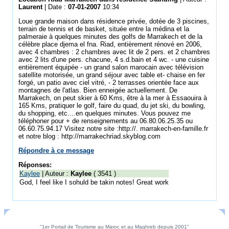
Laurent
| Date :
07-01-2007
10:34
Loue grande maison dans résidence privée, dotée de 3 piscines,
terrain de tennis et de basket, située entre la médina et la
palmeraie à quelques minutes des golfs de Marrakech et de la
célèbre place djema el fna. Riad, entièrement rénové en 2006,
avec 4 chambres : 2 chambres avec lit de 2 pers. et 2 chambres
avec 2 lits d'une pers. chacune, 4 s.d.bain et 4 wc. - une cuisine
entièrement équipée - un grand salon marocain avec télévision
satellite motorisée, un grand séjour avec table et- chaise en fer
forgé, un patio avec ciel vitré, - 2 terrasses orientée face aux
montagnes de l'atlas. Bien enneigée actuellement. De
Marrakech, on peut skier à 60 Kms, être à la mer à Essaouira à
165 Kms, pratiquer le golf, faire du quad, du jet ski, du bowling,
du shopping, etc....en quelques minutes. Vous pouvez me
téléphoner pour + de renseignements au 06.80.06.25.35 ou
06.60.75.94.17 Visitez notre site :http://. marrakech-en-famille.fr
et notre blog : http://marrakechriad.skyblog.com
Répondre à ce message
Réponses:
Kaylee
| Auteur :
Kaylee
( 3541 )
God, I feel like I sohuld be takin notes! Great work
"1er Portail de Tourisme au Maroc et au Maghreb depuis 2001"