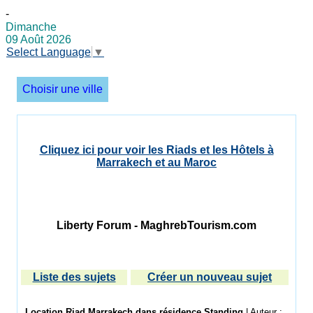
-
Dimanche
09 Août 2026
Select Language
▼
Choisir une ville
Cliquez ici pour voir les Riads et les Hôtels à
Marrakech et au Maroc
Liberty Forum - MaghrebTourism.com
Liste des sujets
Créer un nouveau sujet
Location Riad Marrakech dans résidence Standing
| Auteur :