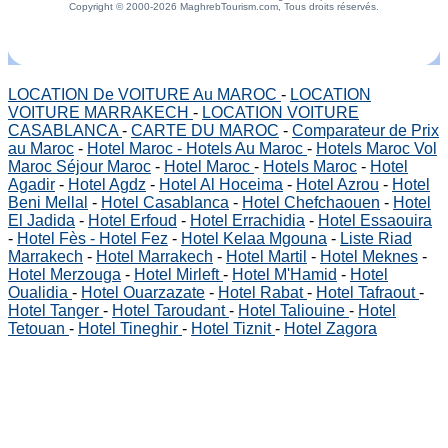
Copyright © 2000-2026 MaghrebTourism.com, Tous droits réservés.
LOCATION De VOITURE Au MAROC
-
LOCATION
VOITURE MARRAKECH
-
LOCATION VOITURE
CASABLANCA
-
CARTE DU MAROC
-
Comparateur de Prix
au Maroc
-
Hotel Maroc - Hotels Au Maroc
-
Hotels Maroc Vol
Maroc Séjour Maroc
-
Hotel Maroc
-
Hotels Maroc
-
Hotel
Agadir
-
Hotel Agdz
-
Hotel Al Hoceima
-
Hotel Azrou
-
Hotel
Beni Mellal
-
Hotel Casablanca
-
Hotel Chefchaouen
-
Hotel
El Jadida
-
Hotel Erfoud
-
Hotel Errachidia
-
Hotel Essaouira
-
Hotel Fès - Hotel Fez
-
Hotel Kelaa Mgouna
-
Liste Riad
Marrakech
-
Hotel Marrakech
-
Hotel Martil
-
Hotel Meknes
-
Hotel Merzouga
-
Hotel Mirleft
-
Hotel M'Hamid
-
Hotel
Oualidia
-
Hotel Ouarzazate
-
Hotel Rabat
-
Hotel Tafraout
-
Hotel Tanger
-
Hotel Taroudant
-
Hotel Taliouine
-
Hotel
Tetouan
-
Hotel Tineghir
-
Hotel Tiznit
-
Hotel Zagora