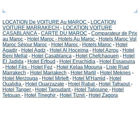
LOCATION De VOITURE Au MAROC
-
LOCATION
VOITURE MARRAKECH
-
LOCATION VOITURE
CASABLANCA
-
CARTE DU MAROC
-
Comparateur de Prix
au Maroc
-
Hotel Maroc - Hotels Au Maroc
-
Hotels Maroc Vol
Maroc Séjour Maroc
-
Hotel Maroc
-
Hotels Maroc
-
Hotel
Agadir
-
Hotel Agdz
-
Hotel Al Hoceima
-
Hotel Azrou
-
Hotel
Beni Mellal
-
Hotel Casablanca
-
Hotel Chefchaouen
-
Hotel
El Jadida
-
Hotel Erfoud
-
Hotel Errachidia
-
Hotel Essaouira
-
Hotel Fès - Hotel Fez
-
Hotel Kelaa Mgouna
-
Liste Riad
Marrakech
-
Hotel Marrakech
-
Hotel Martil
-
Hotel Meknes
-
Hotel Merzouga
-
Hotel Mirleft
-
Hotel M'Hamid
-
Hotel
Oualidia
-
Hotel Ouarzazate
-
Hotel Rabat
-
Hotel Tafraout
-
Hotel Tanger
-
Hotel Taroudant
-
Hotel Taliouine
-
Hotel
Tetouan
-
Hotel Tineghir
-
Hotel Tiznit
-
Hotel Zagora