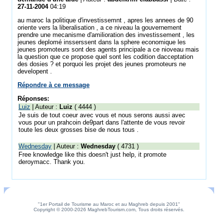
27-11-2004
04:19
au maroc la politique d'investissemnt , apres les annees de 90
oriente vers la liberalisation , a ce niveau la gouvernement
prendre une mecanisme d'amilioration des investissement , les
jeunes deplomé insserssent dans la sphere economique les
jeunes promoteurs sont des agents principale a ce nioveau mais
la question que ce propose quel sont les codition dacceptation
des dosies ? et porquoi les projet des jeunes promoteurs ne
developent .
Répondre à ce message
Réponses:
Luiz
| Auteur :
Luiz
( 4444 )
Je suis de tout coeur avec vous et nous serons aussi avec
vous pour un prahcoin de9part dans l'attente de vous revoir
toute les deux grosses bise de nous tous .
Wednesday
| Auteur :
Wednesday
( 4731 )
Free knowledge like this doesn't just help, it promote
deroymacc. Thank you.
"1er Portail de Tourisme au Maroc et au Maghreb depuis 2001"
Copyright © 2000-2026 MaghrebTourism.com, Tous droits réservés.