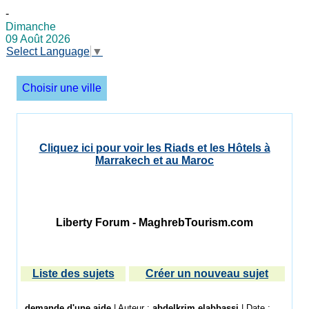
-
Dimanche
09 Août 2026
Select Language
▼
Choisir une ville
Cliquez ici pour voir les Riads et les Hôtels à
Marrakech et au Maroc
Liberty Forum - MaghrebTourism.com
Liste des sujets
Créer un nouveau sujet
demande d'une aide
| Auteur :
abdelkrim elabbassi
| Date :